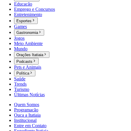
Educação
Emprego e Concursos
Entretenimento
Esportes
Games
Gastronomia
Jogos
Meio Ambiente
Mundo
Orações Itatiaia
Podcasts
Pets e Animais
Política
Saúde
Trends
Turismo
Últimas Notícias
Quem Somos
Programação
Ouça a Itatiaia
Institucional
Entre em Contato
Expediente Itatiaia