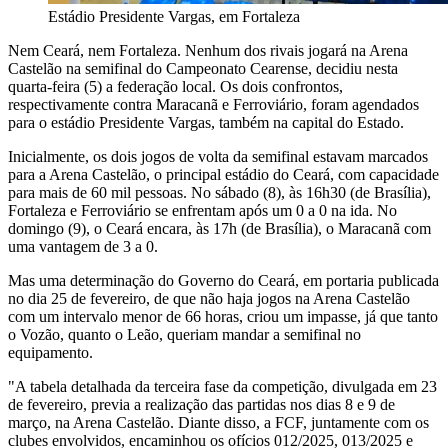
Estádio Presidente Vargas, em Fortaleza
Nem Ceará, nem Fortaleza. Nenhum dos rivais jogará na Arena
Castelão na semifinal do Campeonato Cearense, decidiu nesta
quarta-feira (5) a federação local. Os dois confrontos,
respectivamente contra Maracanã e Ferroviário, foram agendados
para o estádio Presidente Vargas, também na capital do Estado.
Inicialmente, os dois jogos de volta da semifinal estavam marcados
para a Arena Castelão, o principal estádio do Ceará, com capacidade
para mais de 60 mil pessoas. No sábado (8), às 16h30 (de Brasília),
Fortaleza e Ferroviário se enfrentam após um 0 a 0 na ida. No
domingo (9), o Ceará encara, às 17h (de Brasília), o Maracanã com
uma vantagem de 3 a 0.
Mas uma determinação do Governo do Ceará, em portaria publicada
no dia 25 de fevereiro, de que não haja jogos na Arena Castelão
com um intervalo menor de 66 horas, criou um impasse, já que tanto
o Vozão, quanto o Leão, queriam mandar a semifinal no
equipamento.
"A tabela detalhada da terceira fase da competição, divulgada em 23
de fevereiro, previa a realização das partidas nos dias 8 e 9 de
março, na Arena Castelão. Diante disso, a FCF, juntamente com os
clubes envolvidos, encaminhou os ofícios 012/2025, 013/2025 e