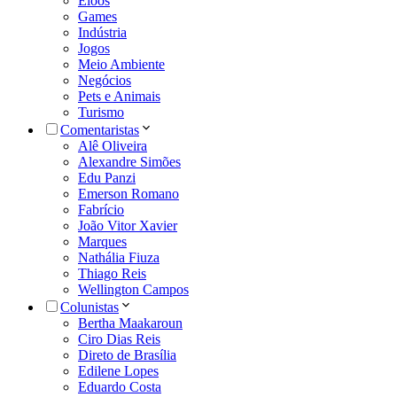
Eloos
Games
Indústria
Jogos
Meio Ambiente
Negócios
Pets e Animais
Turismo
Comentaristas
Alê Oliveira
Alexandre Simões
Edu Panzi
Emerson Romano
Fabrício
João Vitor Xavier
Marques
Nathália Fiuza
Thiago Reis
Wellington Campos
Colunistas
Bertha Maakaroun
Ciro Dias Reis
Direto de Brasília
Edilene Lopes
Eduardo Costa