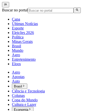
Buscar no portal
Capa
Últimas Notícias
Esporte
Eleições 2026
Política
Minas Gerais
Brasil
Mundo
Agro
Entretenimento
Eloos
Agro
Apostas
Auto
Brasil
Ciência e Tecnologia
Colunas
Copa do Mundo
Cultura e Lazer
Economia