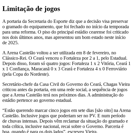
Limitação de jogos
A portaria da Secretaria do Esporte diz que a decisão visa preservar
o gramado do equipamento, que foi fechado no início da temporada
para uma reforma. O piso do principal estádio cearense foi criticado
nos dois últimos anos, mas apresentou um bom estado neste início
de 2025.
A Arena Castelão voltou a ser utilizada em 8 de fevereiro, no
Clássico-Rei. O Ceará venceu o Fortaleza por 2 a 1, pelo Estadual.
Depois disso, foram só quatro jogos: Fortaleza 1 x 2 Vitória, Ceará 1
x 1 Confiança, Maracanã 0 x 3 Ceará e Fortaleza 4 x 0 Ferroviário
(pela Copa do Nordeste).
Secretário-chefe da Casa Civil do Governo do Ceará, Chagas Vieira
criticou antes da portaria, em uma rede social, a sequência de jogos
que a Arena Castelão terá nos próximos dias. A administração do
estádio pertence ao governo estadual.
“Estão querendo marcar cinco jogos em sete dias [são oito] na Arena
Castelão. Inclusive jogos que poderiam ser no PV. E num período
de chuvas intensas. Depois vêm reclamar da situação do gramado e
toda crítica, inclusive nacional, recai sobre o Governo. Parceria é
boa, quando é para os dois lados”, escreveu Vieira.