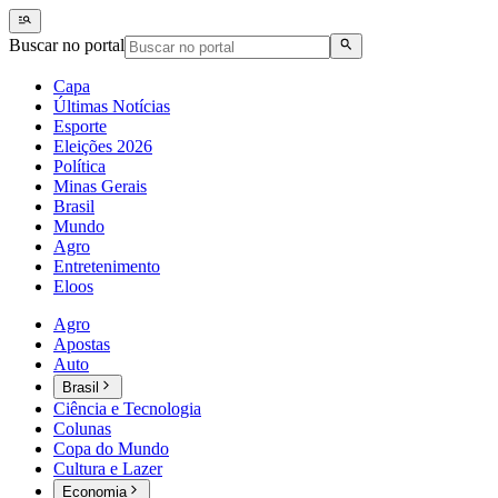
Buscar no portal
Capa
Últimas Notícias
Esporte
Eleições 2026
Política
Minas Gerais
Brasil
Mundo
Agro
Entretenimento
Eloos
Agro
Apostas
Auto
Brasil
Ciência e Tecnologia
Colunas
Copa do Mundo
Cultura e Lazer
Economia