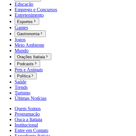
Educação
Emprego e Concursos
Entretenimento
Esportes
Games
Gastronomia
Jogos
Meio Ambiente
Mundo
Orações Itatiaia
Podcasts
Pets e Animais
Política
Saúde
Trends
Turismo
Últimas Notícias
Quem Somos
Programação
Ouça a Itatiaia
Institucional
Entre em Contato
Expediente Itatiaia