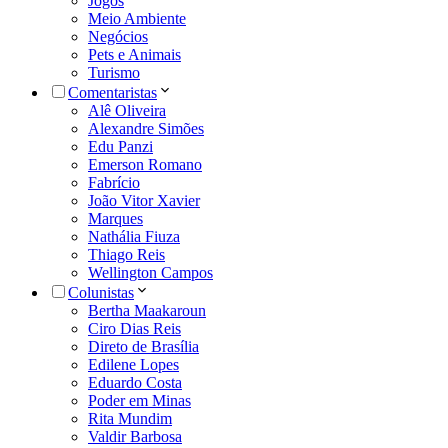
Jogos
Meio Ambiente
Negócios
Pets e Animais
Turismo
Comentaristas
Alê Oliveira
Alexandre Simões
Edu Panzi
Emerson Romano
Fabrício
João Vitor Xavier
Marques
Nathália Fiuza
Thiago Reis
Wellington Campos
Colunistas
Bertha Maakaroun
Ciro Dias Reis
Direto de Brasília
Edilene Lopes
Eduardo Costa
Poder em Minas
Rita Mundim
Valdir Barbosa