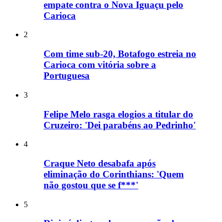
empate contra o Nova Iguaçu pelo
Carioca
2
Com time sub-20, Botafogo estreia no
Carioca com vitória sobre a
Portuguesa
3
Felipe Melo rasga elogios a titular do
Cruzeiro: 'Dei parabéns ao Pedrinho'
4
Craque Neto desabafa após
eliminação do Corinthians: 'Quem
não gostou que se f***'
5