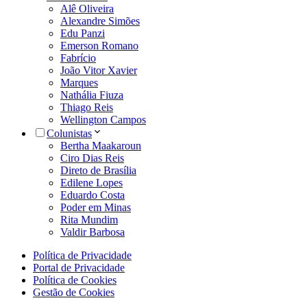
Alê Oliveira
Alexandre Simões
Edu Panzi
Emerson Romano
Fabrício
João Vitor Xavier
Marques
Nathália Fiuza
Thiago Reis
Wellington Campos
Colunistas
Bertha Maakaroun
Ciro Dias Reis
Direto de Brasília
Edilene Lopes
Eduardo Costa
Poder em Minas
Rita Mundim
Valdir Barbosa
Política de Privacidade
Portal de Privacidade
Política de Cookies
Gestão de Cookies