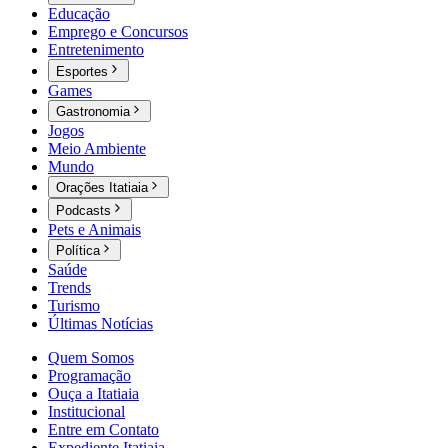
Educação
Emprego e Concursos
Entretenimento
Esportes
Games
Gastronomia
Jogos
Meio Ambiente
Mundo
Orações Itatiaia
Podcasts
Pets e Animais
Política
Saúde
Trends
Turismo
Últimas Notícias
Quem Somos
Programação
Ouça a Itatiaia
Institucional
Entre em Contato
Expediente Itatiaia