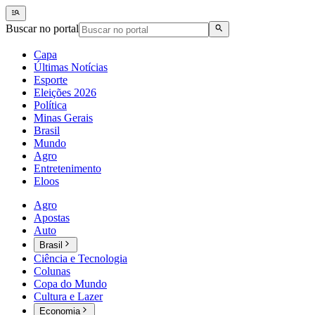
Buscar no portal
Capa
Últimas Notícias
Esporte
Eleições 2026
Política
Minas Gerais
Brasil
Mundo
Agro
Entretenimento
Eloos
Agro
Apostas
Auto
Brasil
Ciência e Tecnologia
Colunas
Copa do Mundo
Cultura e Lazer
Economia