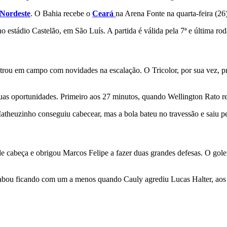
Nordeste
. O Bahia recebe o
Ceará
na Arena Fonte na quarta-feira (26)
o estádio Castelão, em São Luís. A partida é válida pela 7ª e última r
ntrou em campo com novidades na escalação. O Tricolor, por sua vez, pre
as oportunidades. Primeiro aos 27 minutos, quando Wellington Rato re
atheuzinho conseguiu cabecear, mas a bola bateu no travessão e saiu pe
e cabeça e obrigou Marcos Felipe a fazer duas grandes defesas. O golei
cabou ficando com um a menos quando Cauly agrediu Lucas Halter, aos