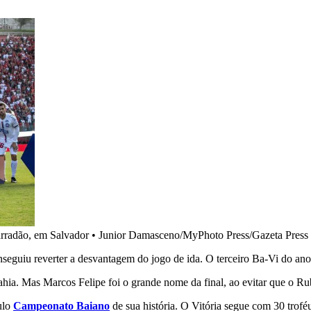
rradão, em Salvador
•
Junior Damasceno/MyPhoto Press/Gazeta Press
nseguiu reverter a desvantagem do jogo de ida. O terceiro Ba-Vi do a
hia. Mas Marcos Felipe foi o grande nome da final, ao evitar que o R
tulo
Campeonato Baiano
de sua história. O Vitória segue com 30 trofé