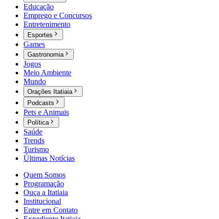
Educação
Emprego e Concursos
Entretenimento
Esportes
Games
Gastronomia
Jogos
Meio Ambiente
Mundo
Orações Itatiaia
Podcasts
Pets e Animais
Política
Saúde
Trends
Turismo
Últimas Notícias
Quem Somos
Programação
Ouça a Itatiaia
Institucional
Entre em Contato
Expediente Itatiaia