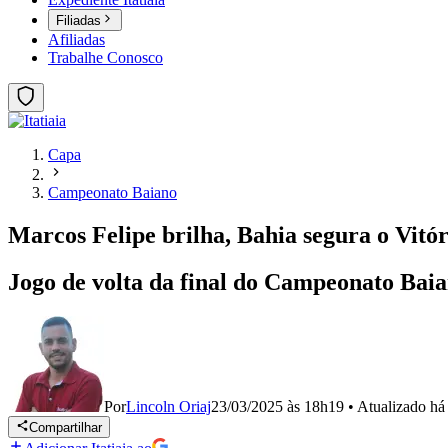
Filiadas
Afiliadas
Trabalhe Conosco
Capa
Campeonato Baiano
Marcos Felipe brilha, Bahia segura o Vitór
Jogo de volta da final do Campeonato Baia
Por
Lincoln Oriaj
23/03/2025 às 18h19
•
Atualizado
há
Compartilhar