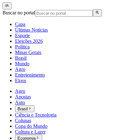
Buscar no portal
Capa
Últimas Notícias
Esporte
Eleições 2026
Política
Minas Gerais
Brasil
Mundo
Agro
Entretenimento
Eloos
Agro
Apostas
Auto
Brasil
Ciência e Tecnologia
Colunas
Copa do Mundo
Cultura e Lazer
Economia