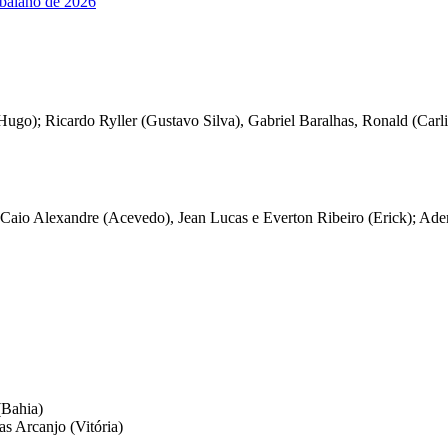
 baiano de 2026
Hugo); Ricardo Ryller (Gustavo Silva), Gabriel Baralhas, Ronald (Carl
aio Alexandre (Acevedo), Jean Lucas e Everton Ribeiro (Erick); Ademi
(Bahia)
s Arcanjo (Vitória)