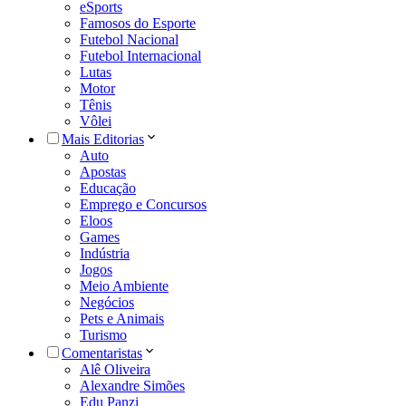
eSports
Famosos do Esporte
Futebol Nacional
Futebol Internacional
Lutas
Motor
Tênis
Vôlei
Mais Editorias
Auto
Apostas
Educação
Emprego e Concursos
Eloos
Games
Indústria
Jogos
Meio Ambiente
Negócios
Pets e Animais
Turismo
Comentaristas
Alê Oliveira
Alexandre Simões
Edu Panzi