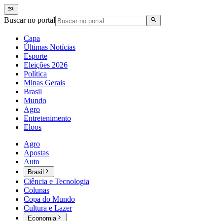
Buscar no portal
Capa
Últimas Notícias
Esporte
Eleições 2026
Política
Minas Gerais
Brasil
Mundo
Agro
Entretenimento
Eloos
Agro
Apostas
Auto
Brasil
Ciência e Tecnologia
Colunas
Copa do Mundo
Cultura e Lazer
Economia