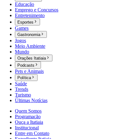
Educação
Emprego e Concursos
Entretenimento
Esportes
Games
Gastronomia
Jogos
Meio Ambiente
Mundo
Orações Itatiaia
Podcasts
Pets e Animais
Política
Saúde
Trends
Turismo
Últimas Notícias
Quem Somos
Programação
Ouça a Itatiaia
Institucional
Entre em Contato
Expediente Itatiaia