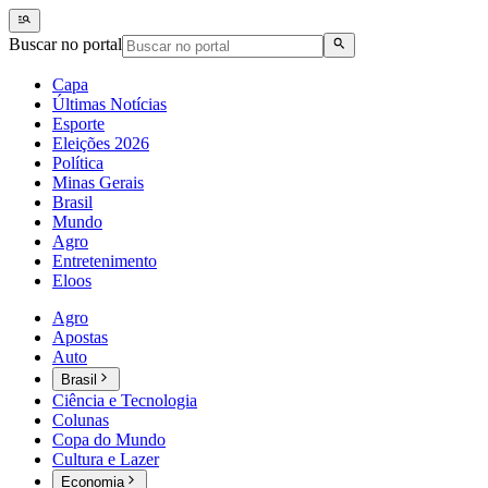
Buscar no portal
Capa
Últimas Notícias
Esporte
Eleições 2026
Política
Minas Gerais
Brasil
Mundo
Agro
Entretenimento
Eloos
Agro
Apostas
Auto
Brasil
Ciência e Tecnologia
Colunas
Copa do Mundo
Cultura e Lazer
Economia