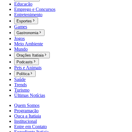
Educação
Emprego e Concursos
Entretenimento
Esportes
Games
Gastronomia
Jogos
Meio Ambiente
Mundo
Orações Itatiaia
Podcasts
Pets e Animais
Política
Saúde
Trends
Turismo
Últimas Notícias
Quem Somos
Programação
Ouça a Itatiaia
Institucional
Entre em Contato
Expediente Itatiaia