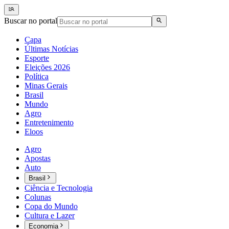
Buscar no portal
Capa
Últimas Notícias
Esporte
Eleições 2026
Política
Minas Gerais
Brasil
Mundo
Agro
Entretenimento
Eloos
Agro
Apostas
Auto
Brasil
Ciência e Tecnologia
Colunas
Copa do Mundo
Cultura e Lazer
Economia