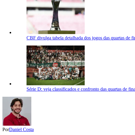
CBF divulga tabela detalhada dos jogos das quartas de fi
Série D: veja classificados e confronto das quartas de fina
Por
Daniel Costa