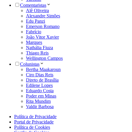
Comentaristas
Alê Oliveira
Alexandre Simões
Edu Panzi
Emerson Romano
Fabrício
João Vitor Xavier
Marques
Nathália Fiuza
Thiago Reis
Wellington Campos
Colunistas
Bertha Maakaroun
Ciro Dias Reis
Direto de Brasília
Edilene Lopes
Eduardo Costa
Poder em Minas
Rita Mundim
Valdir Barbosa
Política de Privacidade
Portal de Privacidade
Política de Cookies