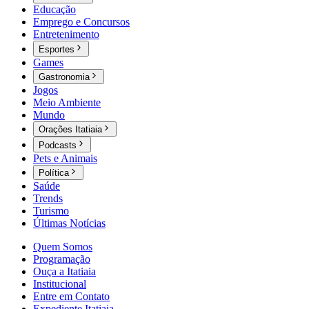
Educação
Emprego e Concursos
Entretenimento
Esportes
Games
Gastronomia
Jogos
Meio Ambiente
Mundo
Orações Itatiaia
Podcasts
Pets e Animais
Política
Saúde
Trends
Turismo
Últimas Notícias
Quem Somos
Programação
Ouça a Itatiaia
Institucional
Entre em Contato
Expediente Itatiaia