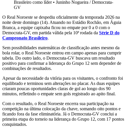
Brasileiro como líder
•
Juninho Nogueira / Democrata-
GV
O Real Noroeste se despediu oficialmente da temporada 2026 na
noite deste domingo (14). Atuando no Estádio Rochão, em Águia
Branca, a equipe capixaba ficou no empate por 0 a 0 com o
Democrata-GV, em partida válida pela 10ª rodada da
Série D do
Campeonato Brasileiro
.
Sem possibilidades matemáticas de classificação antes mesmo da
bola rolar, o Real Noroeste entrou em campo apenas para cumprir
tabela. Do outro lado, o Democrata-GV buscava um resultado
positivo para confirmar a liderança do Grupo 12 sem depender de
combinações de resultados.
Apesar da necessidade da vitória para os visitantes, o confronto foi
equilibrado e terminou sem alterações no placar. As duas equipes
criaram poucas oportunidades claras de gol ao longo dos 90
minutos, refletindo o empate sem gols registrado ao apito final.
Com o resultado, o Real Noroeste encerra sua participação na
competição na última colocação da chave, somando oito pontos e
ficando fora da fase eliminatória. Já o Democrata-GV conclui a
primeira etapa do torneio na liderança do Grupo 12, com 17 pontos
conquistados.