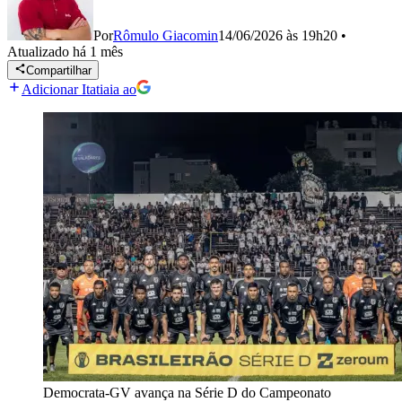
Por
Rômulo Giacomin
14/06/2026 às 19h20
•
Atualizado
há 1 mês
Compartilhar
Adicionar Itatiaia ao
Democrata-GV avança na Série D do Campeonato