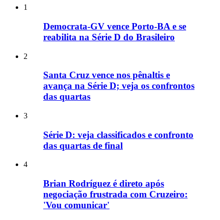
1
Democrata-GV vence Porto-BA e se
reabilita na Série D do Brasileiro
2
Santa Cruz vence nos pênaltis e
avança na Série D; veja os confrontos
das quartas
3
Série D: veja classificados e confronto
das quartas de final
4
Brian Rodríguez é direto após
negociação frustrada com Cruzeiro:
'Vou comunicar'