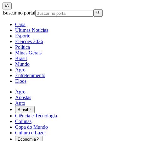
Buscar no portal
Capa
Últimas Notícias
Esporte
Eleições 2026
Política
Minas Gerais
Brasil
Mundo
Agro
Entretenimento
Eloos
Agro
Apostas
Auto
Brasil
Ciência e Tecnologia
Colunas
Copa do Mundo
Cultura e Lazer
Economia