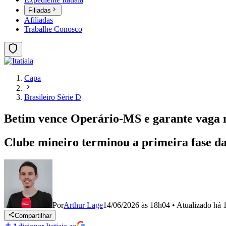
Filiadas
Afiliadas
Trabalhe Conosco
Capa
Brasileiro Série D
Betim vence Operário-MS e garante vaga n
Clube mineiro terminou a primeira fase d
Por
Arthur Lage
14/06/2026 às 18h04
•
Atualizado
há 
Compartilhar