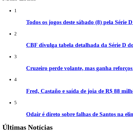
1
Todos os jogos deste sábado (8) pela Série D
2
CBF divulga tabela detalhada da Série D do 
3
Cruzeiro perde volante, mas ganha reforços
4
Fred, Castaño e saída de joia de R$ 88 milh
5
Odair é direto sobre falhas de Santos na el
Últimas Notícias