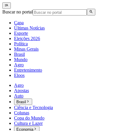
Buscar no portal
Capa
Últimas Notícias
Esporte
Eleições 2026
Política
Minas Gerais
Brasil
Mundo
Agro
Entretenimento
Eloos
Agro
Apostas
Auto
Brasil
Ciência e Tecnologia
Colunas
Copa do Mundo
Cultura e Lazer
Economia