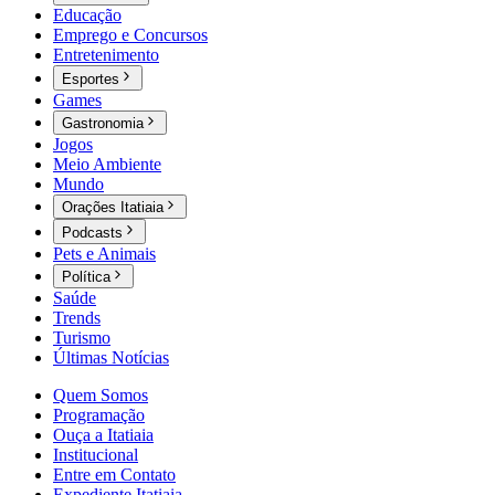
Educação
Emprego e Concursos
Entretenimento
Esportes
Games
Gastronomia
Jogos
Meio Ambiente
Mundo
Orações Itatiaia
Podcasts
Pets e Animais
Política
Saúde
Trends
Turismo
Últimas Notícias
Quem Somos
Programação
Ouça a Itatiaia
Institucional
Entre em Contato
Expediente Itatiaia