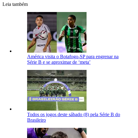
Leia também
América visita o Botafogo-SP para engrenar na
Série B e se aproximar de ‘meta’
Todos os jogos deste sábado (8) pela Série B do
Brasileiro