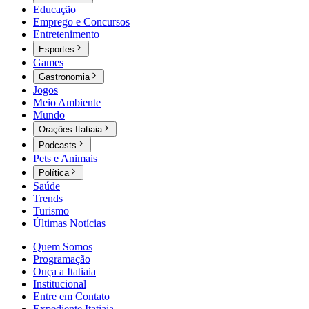
Educação
Emprego e Concursos
Entretenimento
Esportes
Games
Gastronomia
Jogos
Meio Ambiente
Mundo
Orações Itatiaia
Podcasts
Pets e Animais
Política
Saúde
Trends
Turismo
Últimas Notícias
Quem Somos
Programação
Ouça a Itatiaia
Institucional
Entre em Contato
Expediente Itatiaia