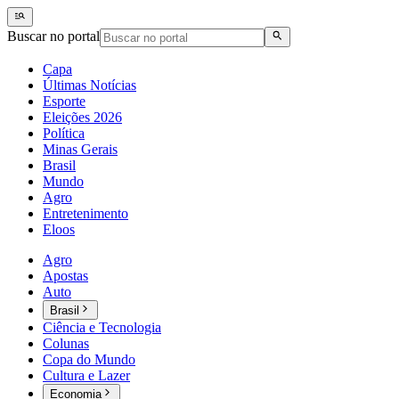
Buscar no portal
Capa
Últimas Notícias
Esporte
Eleições 2026
Política
Minas Gerais
Brasil
Mundo
Agro
Entretenimento
Eloos
Agro
Apostas
Auto
Brasil
Ciência e Tecnologia
Colunas
Copa do Mundo
Cultura e Lazer
Economia