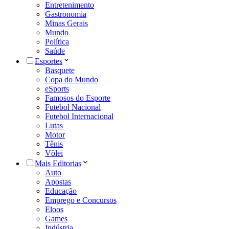
Entretenimento
Gastronomia
Minas Gerais
Mundo
Política
Saúde
Esportes
Basquete
Copa do Mundo
eSports
Famosos do Esporte
Futebol Nacional
Futebol Internacional
Lutas
Motor
Tênis
Vôlei
Mais Editorias
Auto
Apostas
Educação
Emprego e Concursos
Eloos
Games
Indústria