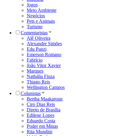
Jogos
Meio Ambiente
Negócios
Pets e Animais
Turismo
Comentaristas
Alê Oliveira
Alexandre Simões
Edu Panzi
Emerson Romano
Fabrício
João Vitor Xavier
Marques
Nathália Fiuza
Thiago Reis
Wellington Campos
Colunistas
Bertha Maakaroun
Ciro Dias Reis
Direto de Brasília
Edilene Lopes
Eduardo Costa
Poder em Minas
Rita Mundim