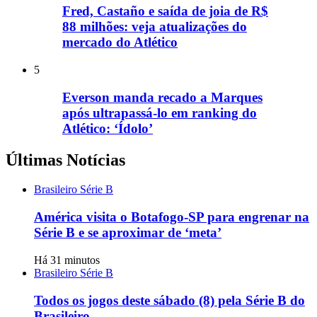
Fred, Castaño e saída de joia de R$
88 milhões: veja atualizações do
mercado do Atlético
5
Everson manda recado a Marques
após ultrapassá-lo em ranking do
Atlético: ‘Ídolo’
Últimas Notícias
Brasileiro Série B
América visita o Botafogo-SP para engrenar na
Série B e se aproximar de ‘meta’
Há 31 minutos
Brasileiro Série B
Todos os jogos deste sábado (8) pela Série B do
Brasileiro