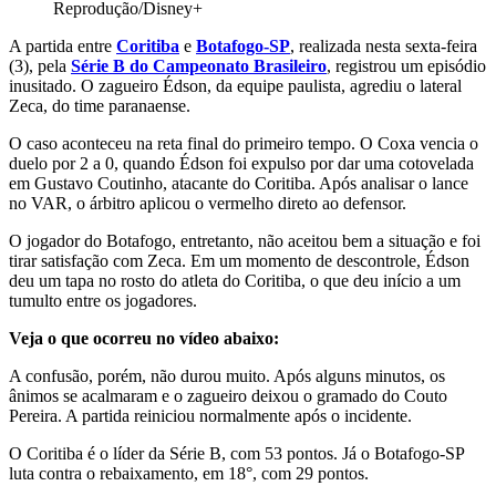
Reprodução/Disney+
A partida entre
Coritiba
e
Botafogo-SP
, realizada nesta sexta-feira
(3), pela
Série B do Campeonato Brasileiro
, registrou um episódio
inusitado. O zagueiro Édson, da equipe paulista, agrediu o lateral
Zeca, do time paranaense.
O caso aconteceu na reta final do primeiro tempo. O Coxa vencia o
duelo por 2 a 0, quando Édson foi expulso por dar uma cotovelada
em Gustavo Coutinho, atacante do Coritiba. Após analisar o lance
no VAR, o árbitro aplicou o vermelho direto ao defensor.
O jogador do Botafogo, entretanto, não aceitou bem a situação e foi
tirar satisfação com Zeca. Em um momento de descontrole, Édson
deu um tapa no rosto do atleta do Coritiba, o que deu início a um
tumulto entre os jogadores.
Veja o que ocorreu no vídeo abaixo:
A confusão, porém, não durou muito. Após alguns minutos, os
ânimos se acalmaram e o zagueiro deixou o gramado do Couto
Pereira. A partida reiniciou normalmente após o incidente.
O Coritiba é o líder da Série B, com 53 pontos. Já o Botafogo-SP
luta contra o rebaixamento, em 18°, com 29 pontos.