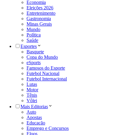
Economia
Eleições 2026
Entretenimento
Gastronomia
Minas Gerais
Mundo
Política
Saúde
Esportes
Basquete
Copa do Mundo
eSports
Famosos do Esporte
Futebol Nacional
Futebol Internacional
Lutas
Motor
Tênis
Vôlei
Mais Editorias
Auto
Apostas
Educação
Emprego e Concursos
Eloos