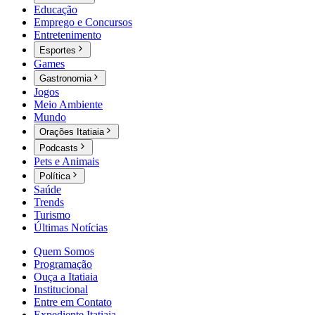
Educação
Emprego e Concursos
Entretenimento
Esportes
Games
Gastronomia
Jogos
Meio Ambiente
Mundo
Orações Itatiaia
Podcasts
Pets e Animais
Política
Saúde
Trends
Turismo
Últimas Notícias
Quem Somos
Programação
Ouça a Itatiaia
Institucional
Entre em Contato
Expediente Itatiaia