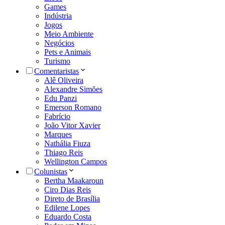
Games
Indústria
Jogos
Meio Ambiente
Negócios
Pets e Animais
Turismo
Comentaristas
Alê Oliveira
Alexandre Simões
Edu Panzi
Emerson Romano
Fabrício
João Vitor Xavier
Marques
Nathália Fiuza
Thiago Reis
Wellington Campos
Colunistas
Bertha Maakaroun
Ciro Dias Reis
Direto de Brasília
Edilene Lopes
Eduardo Costa