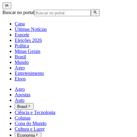
Buscar no portal
Capa
Últimas Notícias
Esporte
Eleições 2026
Política
Minas Gerais
Brasil
Mundo
Agro
Entretenimento
Eloos
Agro
Apostas
Auto
Brasil
Ciência e Tecnologia
Colunas
Copa do Mundo
Cultura e Lazer
Economia