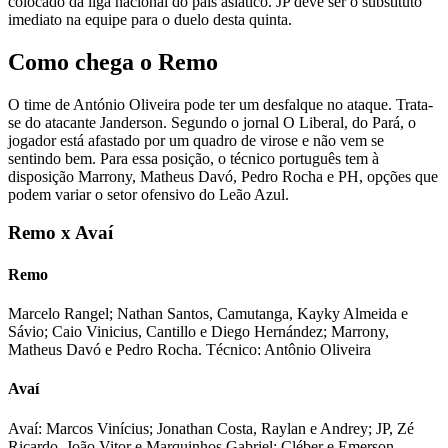
colocado da liga nacional do país asiático. JP deve ser o substituto
imediato na equipe para o duelo desta quinta.
Como chega o Remo
O time de António Oliveira pode ter um desfalque no ataque. Trata-
se do atacante Janderson. Segundo o jornal O Liberal, do Pará, o
jogador está afastado por um quadro de virose e não vem se
sentindo bem. Para essa posição, o técnico português tem à
disposição Marrony, Matheus Davó, Pedro Rocha e PH, opções que
podem variar o setor ofensivo do Leão Azul.
Remo x Avaí
Remo
Marcelo Rangel; Nathan Santos, Camutanga, Kayky Almeida e
Sávio; Caio Vinicius, Cantillo e Diego Hernández; Marrony,
Matheus Davó e Pedro Rocha. Técnico: Antônio Oliveira
Avaí
Avaí: Marcos Vinícius; Jonathan Costa, Raylan e Andrey; JP, Zé
Ricardo, João Vitor e Marquinhos Gabriel; Cléber e Emerson