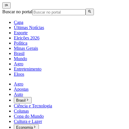
Buscar no portal
Capa
Últimas Notícias
Esporte
Eleições 2026
Política
Minas Gerais
Brasil
Mundo
Agro
Entretenimento
Eloos
Agro
Apostas
Auto
Brasil
Ciência e Tecnologia
Colunas
Copa do Mundo
Cultura e Lazer
Economia