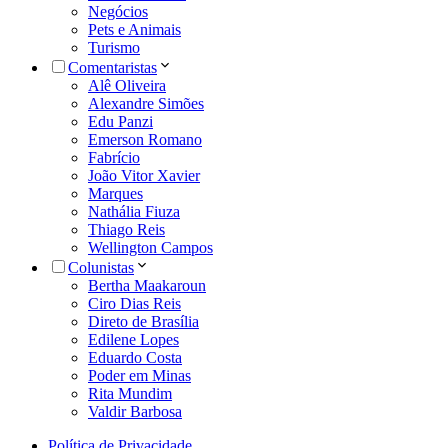
Negócios
Pets e Animais
Turismo
Comentaristas
Alê Oliveira
Alexandre Simões
Edu Panzi
Emerson Romano
Fabrício
João Vitor Xavier
Marques
Nathália Fiuza
Thiago Reis
Wellington Campos
Colunistas
Bertha Maakaroun
Ciro Dias Reis
Direto de Brasília
Edilene Lopes
Eduardo Costa
Poder em Minas
Rita Mundim
Valdir Barbosa
Política de Privacidade