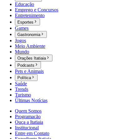
Educação
Emprego e Concursos
Entretenimento
Esportes
Games
Gastronomia
Jogos
Meio Ambiente
Mundo
Orações Itatiaia
Podcasts
Pets e Animais
Política
Saúde
Trends
Turismo
Últimas Notícias
Quem Somos
Programação
Ouça a Itatiaia
Institucional
Entre em Contato
Expediente Itatiaia