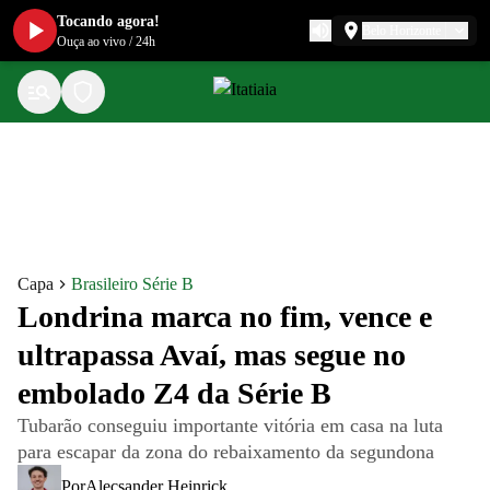
Tocando agora!
Belo Horizonte
Ouça ao vivo
/
24h
Capa
Brasileiro Série B
Londrina marca no fim, vence e
ultrapassa Avaí, mas segue no
embolado Z4 da Série B
Tubarão conseguiu importante vitória em casa na luta
para escapar da zona do rebaixamento da segundona
Por
Alecsander Heinrick