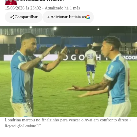
15/06/2026 às 23h02
•
Atualizado
há 1 mês
Compartilhar
Adicionar Itatiaia ao
Londrina marcou no finalzinho para vencer o Avaí em confronto direto
•
Reprodução/LondrinaEC