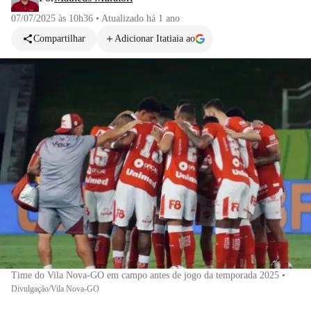
07/07/2025 às 10h36
•
Atualizado
há 1 ano
Compartilhar
Adicionar Itatiaia ao
Time do Vila Nova-GO em campo antes de jogo da temporada 2025
•
Divulgação/Vila Nova-GO