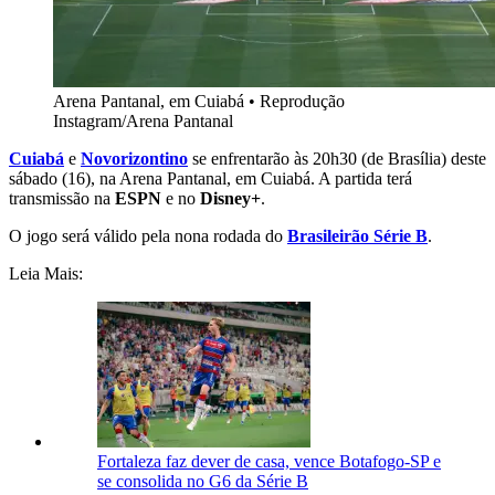
Arena Pantanal, em Cuiabá
•
Reprodução
Instagram/Arena Pantanal
Cuiabá
e
Novorizontino
se enfrentarão às 20h30 (de Brasília) deste
sábado (16), na Arena Pantanal, em Cuiabá. A partida terá
transmissão na
ESPN
e no
Disney+
.
O jogo será válido pela nona rodada do
Brasileirão Série B
.
Leia Mais:
Fortaleza faz dever de casa, vence Botafogo-SP e
se consolida no G6 da Série B