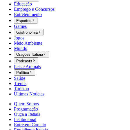
Educação
Emprego e Concursos
Entretenimento
Esportes
Games
Gastronomia
Jogos
Meio Ambiente
Mundo
Orações Itatiaia
Podcasts
Pets e Animais
Política
Saúde
Trends
Turismo
Últimas Notícias
Quem Somos
Programação
Ouça a Itatiaia
Institucional
Entre em Contato
Expediente Itatiaia