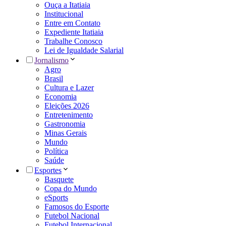
Ouça a Itatiaia
Institucional
Entre em Contato
Expediente Itatiaia
Trabalhe Conosco
Lei de Igualdade Salarial
Jornalismo
Agro
Brasil
Cultura e Lazer
Economia
Eleições 2026
Entretenimento
Gastronomia
Minas Gerais
Mundo
Política
Saúde
Esportes
Basquete
Copa do Mundo
eSports
Famosos do Esporte
Futebol Nacional
Futebol Internacional