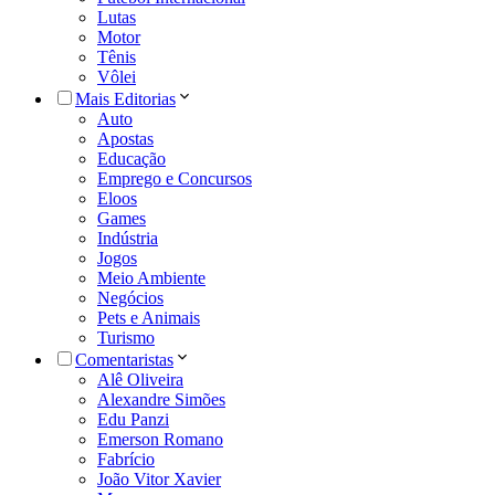
Lutas
Motor
Tênis
Vôlei
Mais Editorias
Auto
Apostas
Educação
Emprego e Concursos
Eloos
Games
Indústria
Jogos
Meio Ambiente
Negócios
Pets e Animais
Turismo
Comentaristas
Alê Oliveira
Alexandre Simões
Edu Panzi
Emerson Romano
Fabrício
João Vitor Xavier