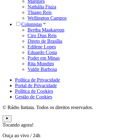
Marques
Nathália Fiuza
Thiago Reis
Wellington Campos
Colunistas
Bertha Maakaroun
Ciro Dias Reis
Direto de Brasília
Edilene Lopes
Eduardo Costa
Poder em Minas
Rita Mundim
Valdir Barbosa
Política de Privacidade
Portal de Privacidade
Política de Cookies
Gestão de Cookies
© Rádio Itatiaia. Todos os direitos reservados.
Tocando agora!
Ouça ao vivo
/
24h