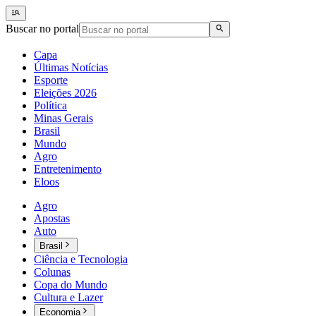
Buscar no portal
Capa
Últimas Notícias
Esporte
Eleições 2026
Política
Minas Gerais
Brasil
Mundo
Agro
Entretenimento
Eloos
Agro
Apostas
Auto
Brasil
Ciência e Tecnologia
Colunas
Copa do Mundo
Cultura e Lazer
Economia