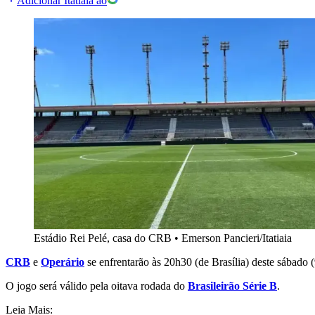
Adicionar Itatiaia ao
Estádio Rei Pelé, casa do CRB
•
Emerson Pancieri/Itatiaia
CRB
e
Operário
se enfrentarão às 20h30 (de Brasília) deste sábado
O jogo será válido pela oitava rodada do
Brasileirão Série B
.
Leia Mais: