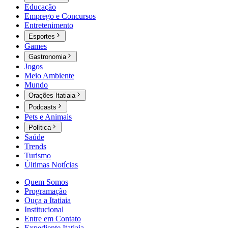
Educação
Emprego e Concursos
Entretenimento
Esportes
Games
Gastronomia
Jogos
Meio Ambiente
Mundo
Orações Itatiaia
Podcasts
Pets e Animais
Política
Saúde
Trends
Turismo
Últimas Notícias
Quem Somos
Programação
Ouça a Itatiaia
Institucional
Entre em Contato
Expediente Itatiaia