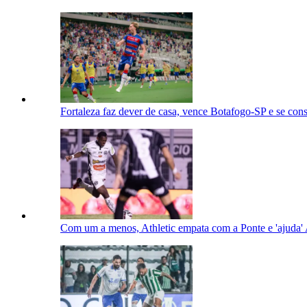
Fortaleza faz dever de casa, vence Botafogo-SP e se con
Com um a menos, Athletic empata com a Ponte e 'ajuda'