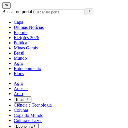
Buscar no portal
Capa
Últimas Notícias
Esporte
Eleições 2026
Política
Minas Gerais
Brasil
Mundo
Agro
Entretenimento
Eloos
Agro
Apostas
Auto
Brasil
Ciência e Tecnologia
Colunas
Copa do Mundo
Cultura e Lazer
Economia