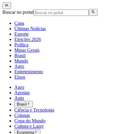
Buscar no portal
Capa
Últimas Notícias
Esporte
Eleições 2026
Política
Minas Gerais
Brasil
Mundo
Agro
Entretenimento
Eloos
Agro
Apostas
Auto
Brasil
Ciência e Tecnologia
Colunas
Copa do Mundo
Cultura e Lazer
Economia