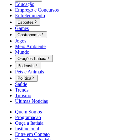
Educação
Emprego e Concursos
Entretenimento
Esportes
Games
Gastronomia
Jogos
Meio Ambiente
Mundo
Orações Itatiaia
Podcasts
Pets e Animais
Política
Saúde
Trends
Turismo
Últimas Notícias
Quem Somos
Programação
Ouça a Itatiaia
Institucional
Entre em Contato
Expediente Itatiaia