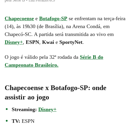
pela Série B
•
Luiz Ferrazzo/ACF
Chapecoense
e
Botafogo-SP
se enfrentam na terça-feira
(14), às 19h30 (de Brasília), na Arena Condá, em
Chapecó-SC. A partida será transmitida ao vivo em
Disney+
,
ESPN
,
Kwai
e
SportyNet
.
O jogo é válido pela 32ª rodada da
Série B do
Campeonato Brasileiro.
Chapecoense x Botafogo-SP: onde
assistir ao jogo
Streaming:
Disney+
TV:
ESPN