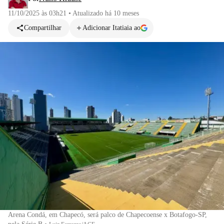
11/10/2025 às 03h21
•
Atualizado
há 10 meses
Compartilhar
Adicionar Itatiaia ao
Arena Condá, em Chapecó, será palco de Chapecoense x Botafogo-SP,