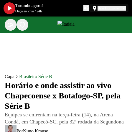
Tocando agora!
Belo Horizonte
Ouça ao vivo
/
24h
Capa
Brasileiro Série B
Horário e onde assistir ao vivo
Chapecoense x Botafogo-SP, pela
Série B
Equipes se enfrentam na terça-feira (14), na Arena
Condá, em Chapecó-SC, pela 32ª rodada da Segundona
Por
Nuno Krause