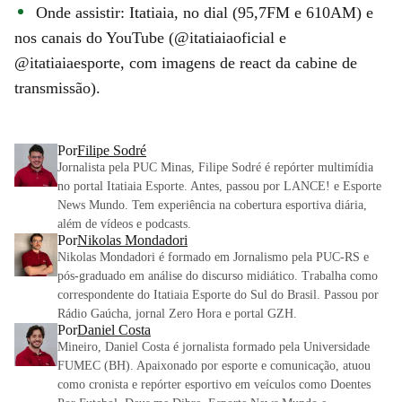
Onde assistir: Itatiaia, no dial (95,7FM e 610AM) e
nos canais do YouTube (@itatiaiaoficial e
@itatiaiaesporte, com imagens de react da cabine de
transmissão).
Por
Filipe Sodré
Jornalista pela PUC Minas, Filipe Sodré é repórter multimídia
no portal Itatiaia Esporte. Antes, passou por LANCE! e Esporte
News Mundo. Tem experiência na cobertura esportiva diária,
além de vídeos e podcasts.
Por
Nikolas Mondadori
Nikolas Mondadori é formado em Jornalismo pela PUC-RS e
pós-graduado em análise do discurso midiático. Trabalha como
correspondente do Itatiaia Esporte do Sul do Brasil. Passou por
Rádio Gaúcha, jornal Zero Hora e portal GZH.
Por
Daniel Costa
Mineiro, Daniel Costa é jornalista formado pela Universidade
FUMEC (BH). Apaixonado por esporte e comunicação, atuou
como cronista e repórter esportivo em veículos como Doentes