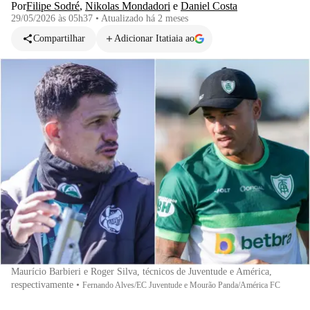
Por
Filipe Sodré
,
Nikolas Mondadori
e
Daniel Costa
29/05/2026 às 05h37
•
Atualizado
há 2 meses
Compartilhar
Adicionar Itatiaia ao
Maurício Barbieri e Roger Silva, técnicos de Juventude e América,
respectivamente
•
Fernando Alves/EC Juventude e Mourão Panda/América FC