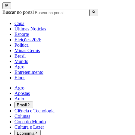
Buscar no portal
Capa
Últimas Notícias
Esporte
Eleições 2026
Política
Minas Gerais
Brasil
Mundo
Agro
Entretenimento
Eloos
Agro
Apostas
Auto
Brasil
Ciência e Tecnologia
Colunas
Copa do Mundo
Cultura e Lazer
Economia