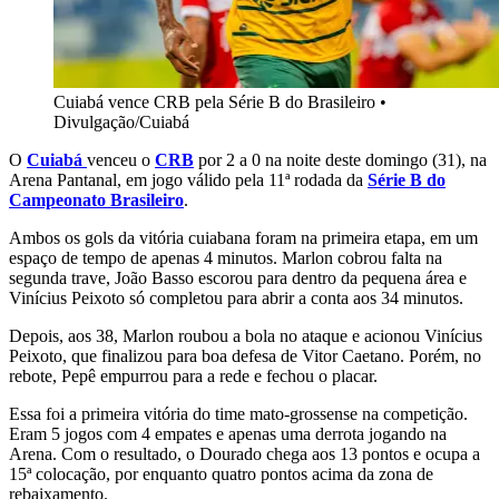
Cuiabá vence CRB pela Série B do Brasileiro
•
Divulgação/Cuiabá
O
Cuiabá
venceu o
CRB
por 2 a 0 na noite deste domingo (31), na
Arena Pantanal, em jogo válido pela 11ª rodada da
Série B do
Campeonato Brasileiro
.
Ambos os gols da vitória cuiabana foram na primeira etapa, em um
espaço de tempo de apenas 4 minutos. Marlon cobrou falta na
segunda trave, João Basso escorou para dentro da pequena área e
Vinícius Peixoto só completou para abrir a conta aos 34 minutos.
Depois, aos 38, Marlon roubou a bola no ataque e acionou Vinícius
Peixoto, que finalizou para boa defesa de Vitor Caetano. Porém, no
rebote, Pepê empurrou para a rede e fechou o placar.
Essa foi a primeira vitória do time mato-grossense na competição.
Eram 5 jogos com 4 empates e apenas uma derrota jogando na
Arena. Com o resultado, o Dourado chega aos 13 pontos e ocupa a
15ª colocação, por enquanto quatro pontos acima da zona de
rebaixamento.