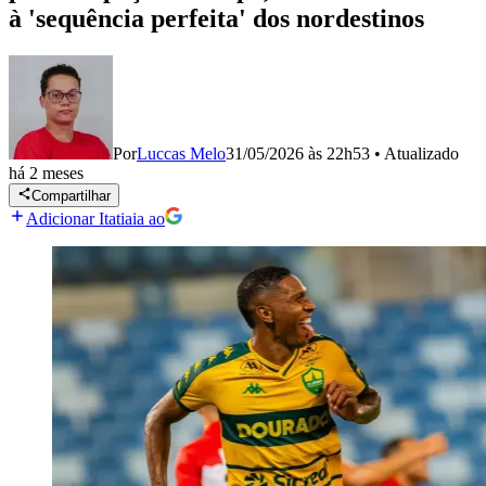
à 'sequência perfeita' dos nordestinos
Por
Luccas Melo
31/05/2026 às 22h53
•
Atualizado
há 2 meses
Compartilhar
Adicionar Itatiaia ao