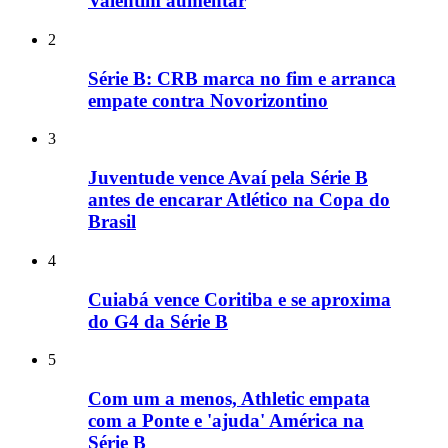
Valentim aumentar
2
Série B: CRB marca no fim e arranca
empate contra Novorizontino
3
Juventude vence Avaí pela Série B
antes de encarar Atlético na Copa do
Brasil
4
Cuiabá vence Coritiba e se aproxima
do G4 da Série B
5
Com um a menos, Athletic empata
com a Ponte e 'ajuda' América na
Série B