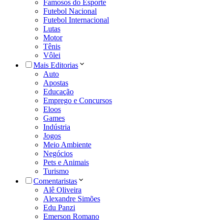
Famosos do Esporte
Futebol Nacional
Futebol Internacional
Lutas
Motor
Tênis
Vôlei
Mais Editorias
Auto
Apostas
Educação
Emprego e Concursos
Eloos
Games
Indústria
Jogos
Meio Ambiente
Negócios
Pets e Animais
Turismo
Comentaristas
Alê Oliveira
Alexandre Simões
Edu Panzi
Emerson Romano