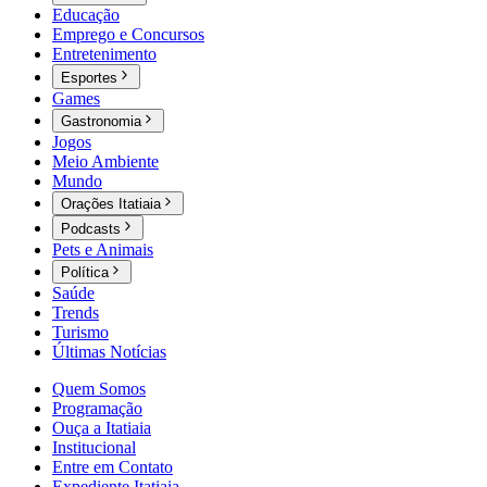
Educação
Emprego e Concursos
Entretenimento
Esportes
Games
Gastronomia
Jogos
Meio Ambiente
Mundo
Orações Itatiaia
Podcasts
Pets e Animais
Política
Saúde
Trends
Turismo
Últimas Notícias
Quem Somos
Programação
Ouça a Itatiaia
Institucional
Entre em Contato
Expediente Itatiaia