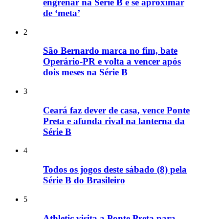
engrenar na Série B e se aproximar
de ‘meta’
2
São Bernardo marca no fim, bate
Operário-PR e volta a vencer após
dois meses na Série B
3
Ceará faz dever de casa, vence Ponte
Preta e afunda rival na lanterna da
Série B
4
Todos os jogos deste sábado (8) pela
Série B do Brasileiro
5
Athletic visita a Ponte Preta para