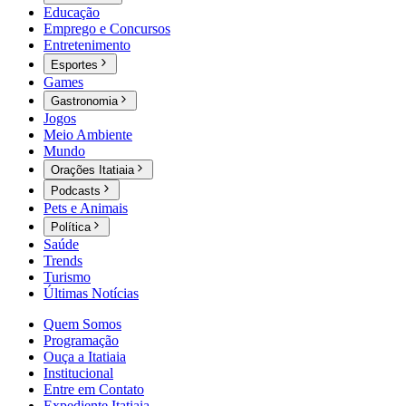
Educação
Emprego e Concursos
Entretenimento
Esportes
Games
Gastronomia
Jogos
Meio Ambiente
Mundo
Orações Itatiaia
Podcasts
Pets e Animais
Política
Saúde
Trends
Turismo
Últimas Notícias
Quem Somos
Programação
Ouça a Itatiaia
Institucional
Entre em Contato
Expediente Itatiaia