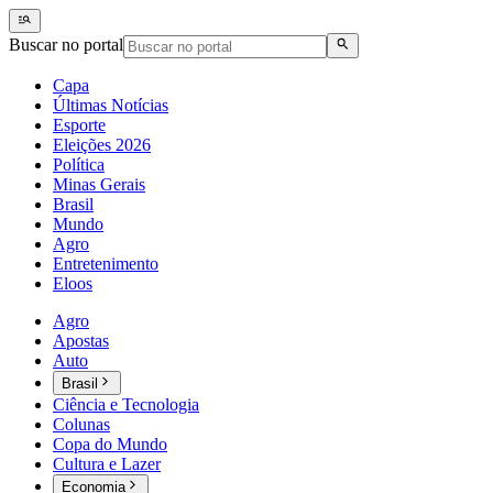
Buscar no portal
Capa
Últimas Notícias
Esporte
Eleições 2026
Política
Minas Gerais
Brasil
Mundo
Agro
Entretenimento
Eloos
Agro
Apostas
Auto
Brasil
Ciência e Tecnologia
Colunas
Copa do Mundo
Cultura e Lazer
Economia