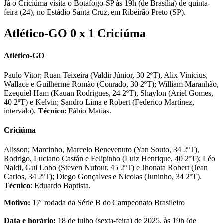
Já o Criciúma visita o Botafogo-SP às 19h (de Brasília) de quinta-
feira (24), no Estádio Santa Cruz, em Ribeirão Preto (SP).
Atlético-GO 0 x 1 Criciúma
Atlético-GO
Paulo Vitor; Ruan Teixeira (Valdir Júnior, 30 2ºT), Alix Vinicius,
Wallace e Guilherme Romão (Conrado, 30 2ºT); William Maranhão,
Ezequiel Ham (Kauan Rodrigues, 24 2ºT), Shaylon (Ariel Gomes,
40 2ºT) e Kelvin; Sandro Lima e Robert (Federico Martínez,
intervalo).
Técnico
: Fábio Matias.
Criciúma
Alisson; Marcinho, Marcelo Benevenuto (Yan Souto, 34 2ºT),
Rodrigo, Luciano Castán e Felipinho (Luiz Henrique, 40 2ºT); Léo
Naldi, Gui Lobo (Steven Nufour, 45 2ºT) e Jhonata Robert (Jean
Carlos, 34 2ºT); Diego Gonçalves e Nicolas (Juninho, 34 2ºT).
Técnico
: Eduardo Baptista.
Motivo:
17ª rodada da Série B do Campeonato Brasileiro
Data e horário:
18 de julho (sexta-feira) de 2025, às 19h (de