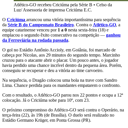
Atlético-GO recebeu Criciúma pela Série B
•
Celso da
Luz/ Assessoria de imprensa Criciúma E.C.
O
Criciúma
arrancou uma vitória importantíssima para sequência
da
Série B do Campeonato Brasileiro
. Contra o
Atlético-GO
, a
equipe catarinense venceu por
1 a 0
nesta sexta-feira (18) e
emplacou o segundo êxito consecutivo na competição —
ganhou
da Ferroviária na rodada passada
.
O gol no Estádio Antônio Accioly, em Goiânia, foi marcado de
cabeça por Nicolas, aos 29 minutos do segundo tempo. Marcinho
cruzou para o atacante abrir o placar. Um pouco antes, o jogador
havia perdido uma chance incrível dentro da pequena área. Porém,
conseguiu se recuperar e deu a vitória ao time carvoeiro.
Na sequência, o Dragão colocou uma bola na trave com Sandro
Lima. Chance perdida para os mandantes empatarem o confronto.
Com o resultado, o Atlético-GO parou nos 22 pontos e ocupa a 12ª
colocação. Já o Criciúma sobe para 10º, com 23.
O próximo compromisso do Atlético-GO será contra o Operário, na
terça-feira (22), às 19h (de Brasília). O duelo será realizado no
Estádio Germano Krüger, em Ponta Grossa (PR).