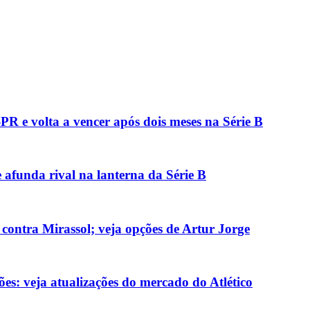
R e volta a vencer após dois meses na Série B
e afunda rival na lanterna da Série B
 contra Mirassol; veja opções de Artur Jorge
ões: veja atualizações do mercado do Atlético