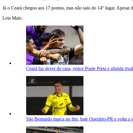
Já o Ceará chegou aos 17 pontos, mas não saiu do 14° lugar. Apesar 
Leia Mais:
Ceará faz dever de casa, vence Ponte Preta e afunda rival
São Bernardo marca no fim, bate Operário-PR e volta a 