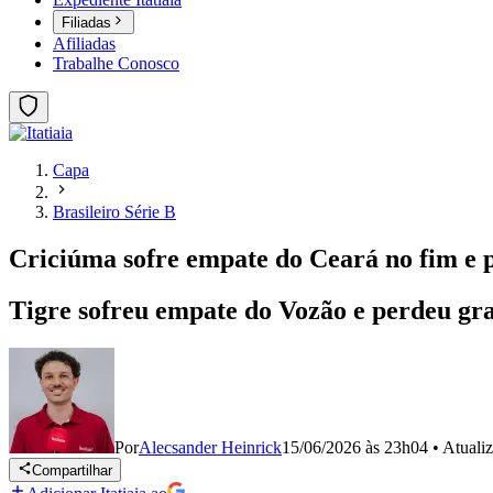
Filiadas
Afiliadas
Trabalhe Conosco
Capa
Brasileiro Série B
Criciúma sofre empate do Ceará no fim e p
Tigre sofreu empate do Vozão e perdeu gr
Por
Alecsander Heinrick
15/06/2026 às 23h04
•
Atuali
Compartilhar