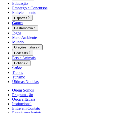
Educação
Emprego e Concursos
Entretenimento
Esportes
Games
Gastronomia
Jogos
Meio Ambiente
Mundo
Orações Itatiaia
Podcasts
Pets e Animais
Política
Saúde
Trends
Turismo
Últimas Notícias
Quem Somos
Programação
Ouça a Itatiaia
Institucional
Entre em Contato
Expediente Itatiaia