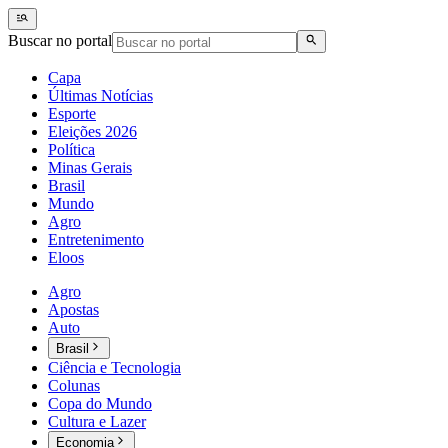
Buscar no portal
Capa
Últimas Notícias
Esporte
Eleições 2026
Política
Minas Gerais
Brasil
Mundo
Agro
Entretenimento
Eloos
Agro
Apostas
Auto
Brasil
Ciência e Tecnologia
Colunas
Copa do Mundo
Cultura e Lazer
Economia