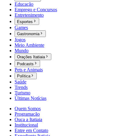
Educação
Emprego e Concursos
Entretenimento
Esportes
Games
Gastronomia
Jogos
Meio Ambiente
Mundo
Orações Itatiaia
Podcasts
Pets e Animais
Política
Saúde
Trends
Turismo
Últimas Notícias
Quem Somos
Programação
Ouça a Itatiaia
Institucional
Entre em Contato
Expediente Itatiaia