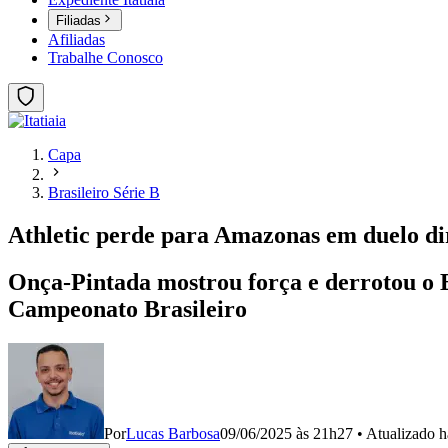
Filiadas
Afiliadas
Trabalhe Conosco
Capa
Brasileiro Série B
Athletic perde para Amazonas em duelo dir
Onça-Pintada mostrou força e derrotou o Es
Campeonato Brasileiro
Por
Lucas Barbosa
09/06/2025 às 21h27
•
Atualizado
h