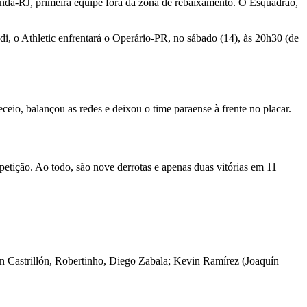
onda-RJ, primeira equipe fora da zona de rebaixamento. O Esquadrão,
i, o Athletic enfrentará o Operário-PR, no sábado (14), às 20h30 (de
eio, balançou as redes e deixou o time paraense à frente no placar.
tição. Ao todo, são nove derrotas e apenas duas vitórias em 11
n Castrillón, Robertinho, Diego Zabala; Kevin Ramírez (Joaquín