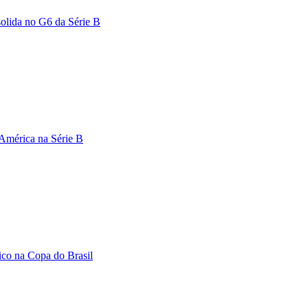
solida no G6 da Série B
 América na Série B
ico na Copa do Brasil