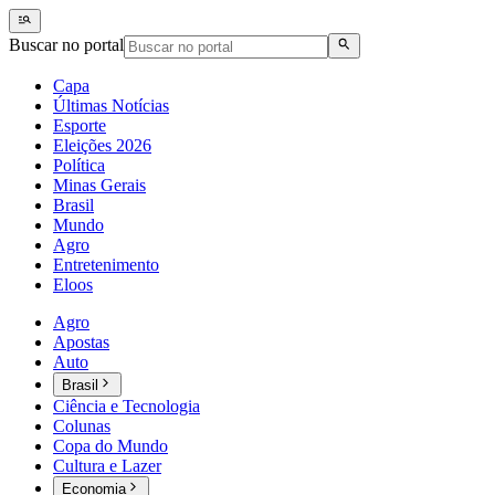
Buscar no portal
Capa
Últimas Notícias
Esporte
Eleições 2026
Política
Minas Gerais
Brasil
Mundo
Agro
Entretenimento
Eloos
Agro
Apostas
Auto
Brasil
Ciência e Tecnologia
Colunas
Copa do Mundo
Cultura e Lazer
Economia