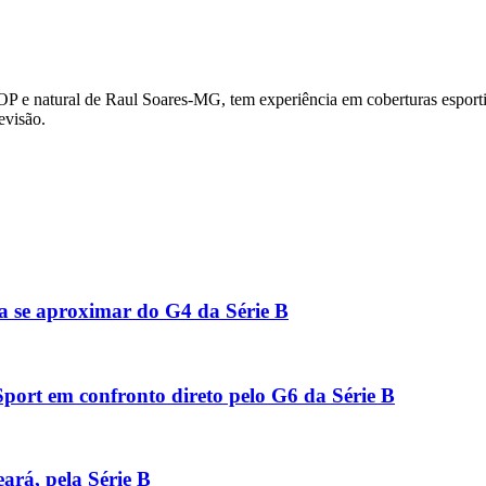
OP e natural de Raul Soares-MG, tem experiência em coberturas esportiv
evisão.
a se aproximar do G4 da Série B
port em confronto direto pelo G6 da Série B
ará, pela Série B