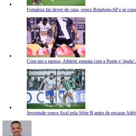
Fortaleza faz dever de casa, vence Botafogo-SP e se con
Com um a menos, Athletic empata com a Ponte e 'ajuda'
Juventude vence Avaí pela Série B antes de encarar Atlét