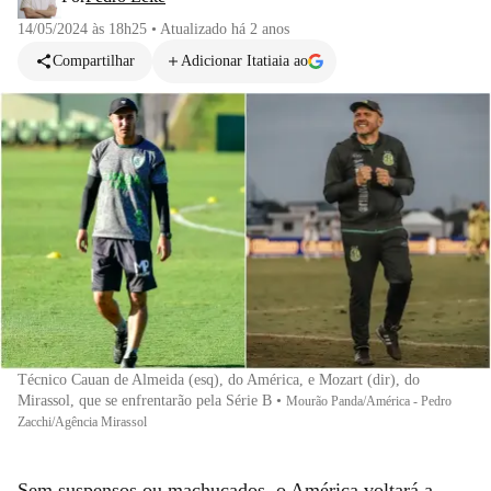
14/05/2024 às 18h25
•
Atualizado
há 2 anos
Compartilhar
Adicionar Itatiaia ao
Técnico Cauan de Almeida (esq), do América, e Mozart (dir), do
Mirassol, que se enfrentarão pela Série B
•
Mourão Panda/América - Pedro
Zacchi/Agência Mirassol
Sem suspensos ou machucados, o América voltará a