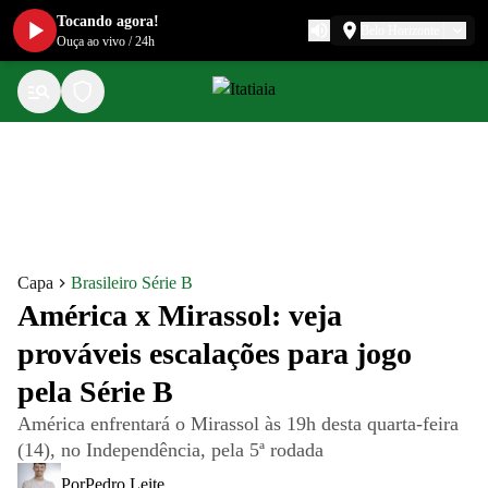
Tocando agora!
Belo Horizonte
Ouça ao vivo
/
24h
Capa
Brasileiro Série B
América x Mirassol: veja
prováveis escalações para jogo
pela Série B
América enfrentará o Mirassol às 19h desta quarta-feira
(14), no Independência, pela 5ª rodada
Por
Pedro Leite