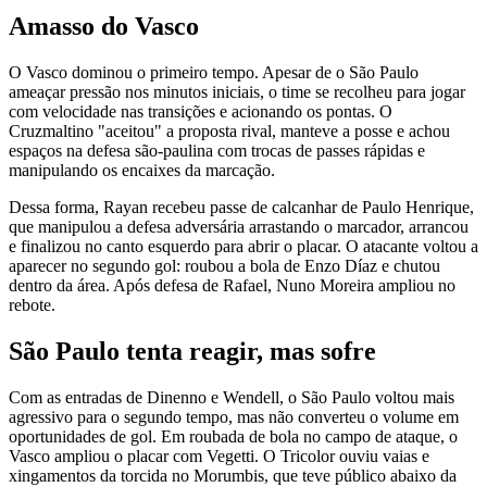
Amasso do Vasco
O Vasco dominou o primeiro tempo. Apesar de o São Paulo
ameaçar pressão nos minutos iniciais, o time se recolheu para jogar
com velocidade nas transições e acionando os pontas. O
Cruzmaltino "aceitou" a proposta rival, manteve a posse e achou
espaços na defesa são-paulina com trocas de passes rápidas e
manipulando os encaixes da marcação.
Dessa forma, Rayan recebeu passe de calcanhar de Paulo Henrique,
que manipulou a defesa adversária arrastando o marcador, arrancou
e finalizou no canto esquerdo para abrir o placar. O atacante voltou a
aparecer no segundo gol: roubou a bola de Enzo Díaz e chutou
dentro da área. Após defesa de Rafael, Nuno Moreira ampliou no
rebote.
São Paulo tenta reagir, mas sofre
Com as entradas de Dinenno e Wendell, o São Paulo voltou mais
agressivo para o segundo tempo, mas não converteu o volume em
oportunidades de gol. Em roubada de bola no campo de ataque, o
Vasco ampliou o placar com Vegetti. O Tricolor ouviu vaias e
xingamentos da torcida no Morumbis, que teve público abaixo da