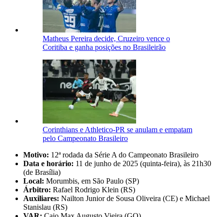
Matheus Pereira decide, Cruzeiro vence o
Coritiba e ganha posições no Brasileirão
Corinthians e Athletico-PR se anulam e empatam
pelo Campeonato Brasileiro
Motivo:
12ª rodada da Série A do Campeonato Brasileiro
Data e horário:
11 de junho de 2025 (quinta-feira), às 21h30
(de Brasília)
Local:
Morumbis, em São Paulo (SP)
Árbitro:
Rafael Rodrigo Klein (RS)
Auxiliares:
Nailton Junior de Sousa Oliveira (CE) e Michael
Stanislau (RS)
VAR:
Caio Max Augusto Vieira (GO)