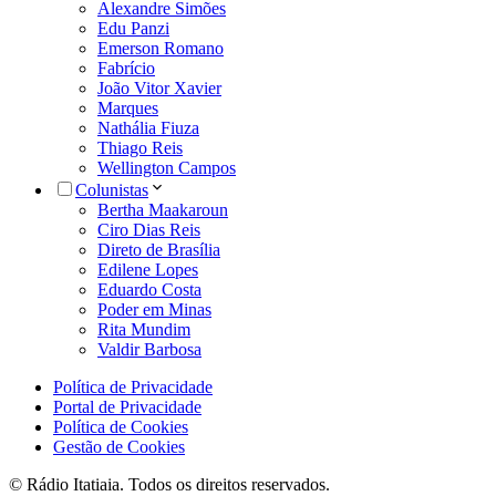
Alexandre Simões
Edu Panzi
Emerson Romano
Fabrício
João Vitor Xavier
Marques
Nathália Fiuza
Thiago Reis
Wellington Campos
Colunistas
Bertha Maakaroun
Ciro Dias Reis
Direto de Brasília
Edilene Lopes
Eduardo Costa
Poder em Minas
Rita Mundim
Valdir Barbosa
Política de Privacidade
Portal de Privacidade
Política de Cookies
Gestão de Cookies
© Rádio Itatiaia. Todos os direitos reservados.