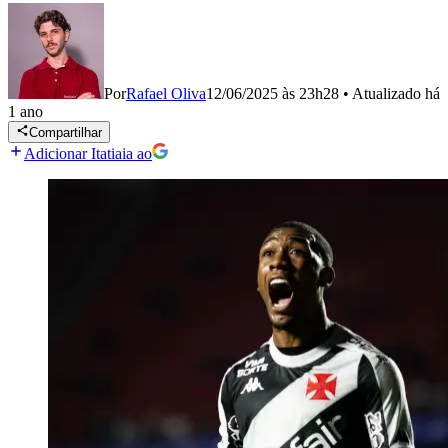
Por
Rafael Oliva
12/06/2025 às 23h28
•
Atualizado
há
1 ano
Compartilhar
Adicionar Itatiaia ao