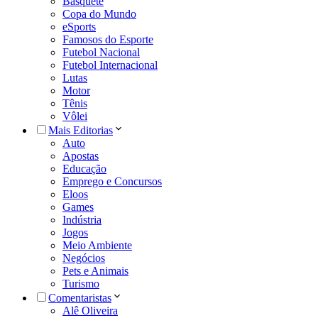
Basquete
Copa do Mundo
eSports
Famosos do Esporte
Futebol Nacional
Futebol Internacional
Lutas
Motor
Tênis
Vôlei
Mais Editorias
Auto
Apostas
Educação
Emprego e Concursos
Eloos
Games
Indústria
Jogos
Meio Ambiente
Negócios
Pets e Animais
Turismo
Comentaristas
Alê Oliveira