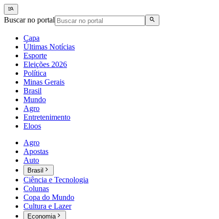
Buscar no portal
Capa
Últimas Notícias
Esporte
Eleições 2026
Política
Minas Gerais
Brasil
Mundo
Agro
Entretenimento
Eloos
Agro
Apostas
Auto
Brasil
Ciência e Tecnologia
Colunas
Copa do Mundo
Cultura e Lazer
Economia