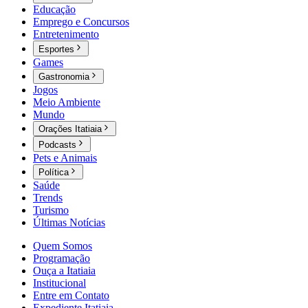
Educação
Emprego e Concursos
Entretenimento
Esportes
Games
Gastronomia
Jogos
Meio Ambiente
Mundo
Orações Itatiaia
Podcasts
Pets e Animais
Política
Saúde
Trends
Turismo
Últimas Notícias
Quem Somos
Programação
Ouça a Itatiaia
Institucional
Entre em Contato
Expediente Itatiaia