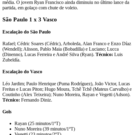
média. O jovem Ryan Francisco ainda diminuiu no último lance da
partida, em golaço com chute de voleio.
São Paulo 1 x 3 Vasco
Escalação do São Paulo
Rafael; Cédric Soares (Cédric), Arboleda, Alan Franco e Enzo Díaz
(Wendell); Alisson, Pablo Maia (Bobadilla) e Luciano; Lucca
(Dinenno), Lucas Ferreira e André Silva (Ryan).
Técnico:
Luis
Zubeldía.
Escalação do Vasco
Léo Jardim; Paulo Henrique (Puma Rodríguez), João Victor, Lucas
Freitas e Lucas Piton; Hugo Moura, Tchê Tchê (Mateus Carvalho) e
Coutinho (Alex Teixeira); Nuno Moreira, Rayan e Vegetti (Adson).
Técnico:
Fernando Diniz.
Gols
Rayan (25 minutos/1ºT)
Nuno Moreira (39 minutos/1ºT)
Vegetti (23 minutos/2ºT)