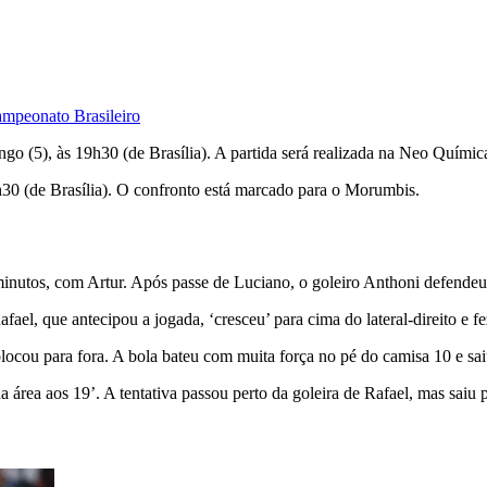
ampeonato Brasileiro
go (5), às 19h30 (de Brasília). A partida será realizada na Neo Quími
h30 (de Brasília). O confronto está marcado para o Morumbis.
inutos, com Artur. Após passe de Luciano, o goleiro Anthoni defendeu 
ael, que antecipou a jogada, ‘cresceu’ para cima do lateral-direito e fe
cou para fora. A bola bateu com muita força no pé do camisa 10 e saiu 
a área aos 19’. A tentativa passou perto da goleira de Rafael, mas saiu p