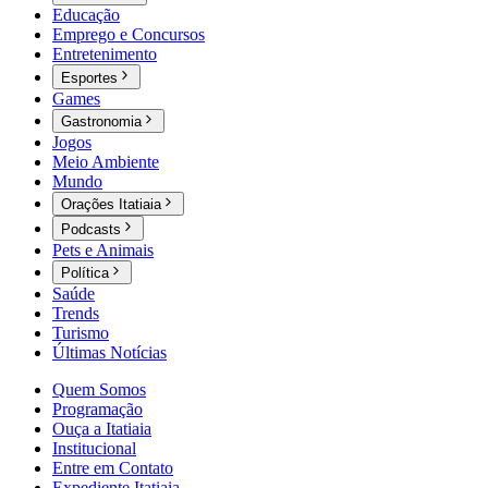
Educação
Emprego e Concursos
Entretenimento
Esportes
Games
Gastronomia
Jogos
Meio Ambiente
Mundo
Orações Itatiaia
Podcasts
Pets e Animais
Política
Saúde
Trends
Turismo
Últimas Notícias
Quem Somos
Programação
Ouça a Itatiaia
Institucional
Entre em Contato
Expediente Itatiaia