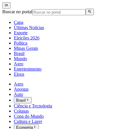
Buscar no portal
Capa
Últimas Notícias
Esporte
Eleições 2026
Política
Minas Gerais
Brasil
Mundo
Agro
Entretenimento
Eloos
Agro
Apostas
Auto
Brasil
Ciência e Tecnologia
Colunas
Copa do Mundo
Cultura e Lazer
Economia