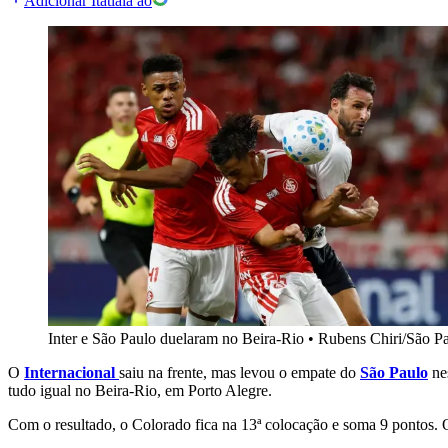
Adicionar Itatiaia ao
Inter e São Paulo duelaram no Beira-Rio
•
Rubens Chiri/São P
O
Internacional
saiu na frente, mas levou o empate do
São Paulo
nes
tudo igual no Beira-Rio, em Porto Alegre.
Com o resultado, o Colorado fica na 13ª colocação e soma 9 pontos. 