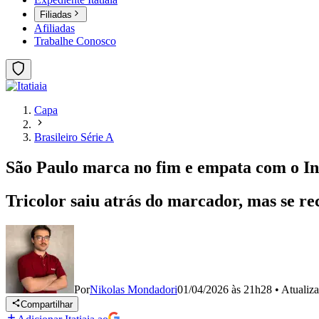
Filiadas
Afiliadas
Trabalhe Conosco
Capa
Brasileiro Série A
São Paulo marca no fim e empata com o Int
Tricolor saiu atrás do marcador, mas se re
Por
Nikolas Mondadori
01/04/2026 às 21h28
•
Atualiz
Compartilhar