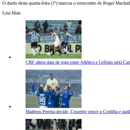
O duelo desta quarta-feira (1º) marcou o reencontro de Roger Macha
Leia Mais
CBF altera data de jogo entre Atlético e Grêmio pelo Ca
Matheus Pereira decide, Cruzeiro vence o Coritiba e gan