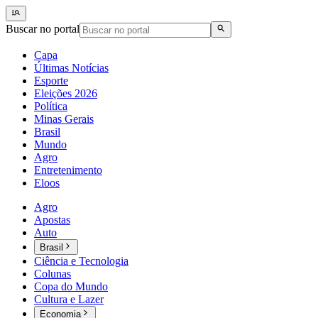
Buscar no portal
Capa
Últimas Notícias
Esporte
Eleições 2026
Política
Minas Gerais
Brasil
Mundo
Agro
Entretenimento
Eloos
Agro
Apostas
Auto
Brasil
Ciência e Tecnologia
Colunas
Copa do Mundo
Cultura e Lazer
Economia