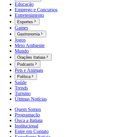
Educação
Emprego e Concursos
Entretenimento
Esportes
Games
Gastronomia
Jogos
Meio Ambiente
Mundo
Orações Itatiaia
Podcasts
Pets e Animais
Política
Saúde
Trends
Turismo
Últimas Notícias
Quem Somos
Programação
Ouça a Itatiaia
Institucional
Entre em Contato
Expediente Itatiaia