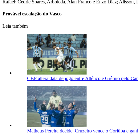
Rafael; Cédric Soares, Arboleda, Alan Franco e Enzo Díaz; Alisson, 
Provável escalação do Vasco
Leia também
CBF altera data de jogo entre Atlético e Grêmio pelo Ca
Matheus Pereira decide, Cruzeiro vence o Coritiba e gan