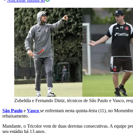
Adicionar Itatiaia ao
Zubeldía e Fernando Diniz, técnicos de São Paulo e Vasco, res
São Paulo
e
Vasco
se enfrentam nesta quinta-feira (11), no Morumbi
rebaixamento.
Mandante, o Tricolor vem de duas derrotas consecutivas. A equipe pe
seu estádio há 13 anos.