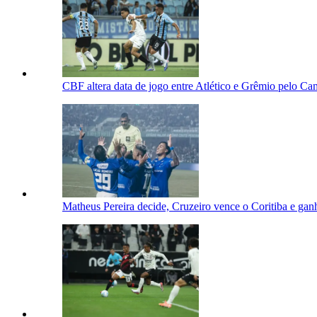
CBF altera data de jogo entre Atlético e Grêmio pelo Ca
Matheus Pereira decide, Cruzeiro vence o Coritiba e gan