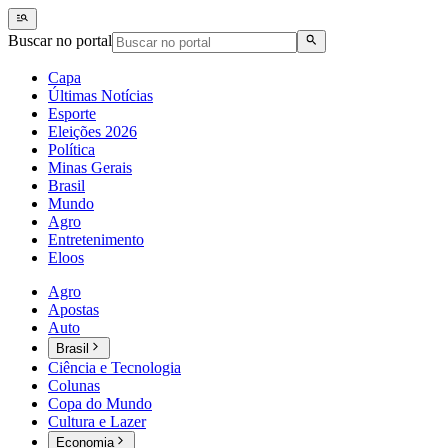
Buscar no portal
Capa
Últimas Notícias
Esporte
Eleições 2026
Política
Minas Gerais
Brasil
Mundo
Agro
Entretenimento
Eloos
Agro
Apostas
Auto
Brasil
Ciência e Tecnologia
Colunas
Copa do Mundo
Cultura e Lazer
Economia