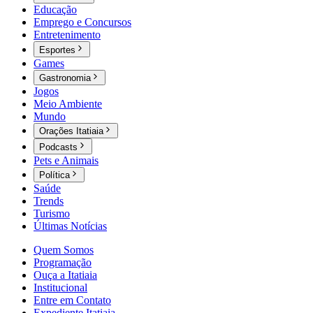
Educação
Emprego e Concursos
Entretenimento
Esportes
Games
Gastronomia
Jogos
Meio Ambiente
Mundo
Orações Itatiaia
Podcasts
Pets e Animais
Política
Saúde
Trends
Turismo
Últimas Notícias
Quem Somos
Programação
Ouça a Itatiaia
Institucional
Entre em Contato
Expediente Itatiaia