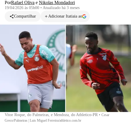
Por
Rafael Oliva
e
Nikolas Mondadori
19/04/2026 às 05h00
•
Atualizado
há 3 meses
Compartilhar
Adicionar Itatiaia ao
Vitor Roque, do Palmeiras, e Mendoza, do Athletico-PR
•
Cesar
Greco/Palmeiras | Luis Miguel Ferreira/athletico.com.br