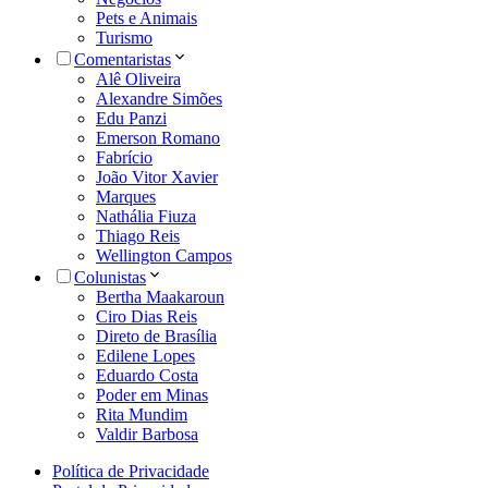
Pets e Animais
Turismo
Comentaristas
Alê Oliveira
Alexandre Simões
Edu Panzi
Emerson Romano
Fabrício
João Vitor Xavier
Marques
Nathália Fiuza
Thiago Reis
Wellington Campos
Colunistas
Bertha Maakaroun
Ciro Dias Reis
Direto de Brasília
Edilene Lopes
Eduardo Costa
Poder em Minas
Rita Mundim
Valdir Barbosa
Política de Privacidade