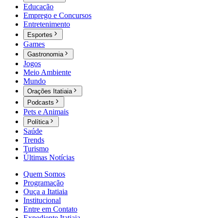
Educação
Emprego e Concursos
Entretenimento
Esportes
Games
Gastronomia
Jogos
Meio Ambiente
Mundo
Orações Itatiaia
Podcasts
Pets e Animais
Política
Saúde
Trends
Turismo
Últimas Notícias
Quem Somos
Programação
Ouça a Itatiaia
Institucional
Entre em Contato
Expediente Itatiaia