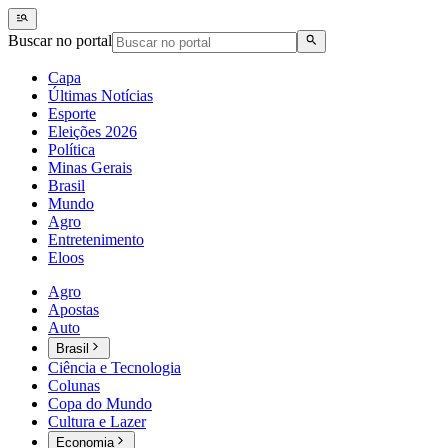
Buscar no portal
Capa
Últimas Notícias
Esporte
Eleições 2026
Política
Minas Gerais
Brasil
Mundo
Agro
Entretenimento
Eloos
Agro
Apostas
Auto
Brasil
Ciência e Tecnologia
Colunas
Copa do Mundo
Cultura e Lazer
Economia