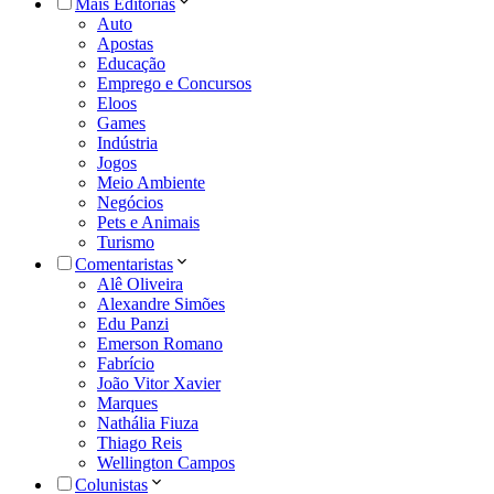
Mais Editorias
Auto
Apostas
Educação
Emprego e Concursos
Eloos
Games
Indústria
Jogos
Meio Ambiente
Negócios
Pets e Animais
Turismo
Comentaristas
Alê Oliveira
Alexandre Simões
Edu Panzi
Emerson Romano
Fabrício
João Vitor Xavier
Marques
Nathália Fiuza
Thiago Reis
Wellington Campos
Colunistas