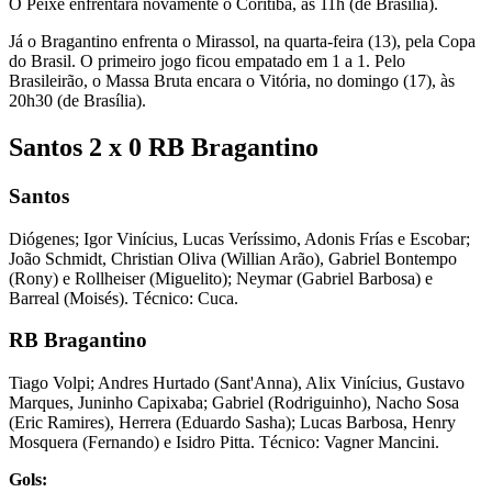
O Peixe enfrentará novamente o Coritiba, às 11h (de Brasília).
Já o Bragantino enfrenta o Mirassol, na quarta-feira (13), pela Copa
do Brasil. O primeiro jogo ficou empatado em 1 a 1. Pelo
Brasileirão, o Massa Bruta encara o Vitória, no domingo (17), às
20h30 (de Brasília).
Santos 2 x 0 RB Bragantino
Santos
Diógenes; Igor Vinícius, Lucas Veríssimo, Adonis Frías e Escobar;
João Schmidt, Christian Oliva (Willian Arão), Gabriel Bontempo
(Rony) e Rollheiser (Miguelito); Neymar (Gabriel Barbosa) e
Barreal (Moisés). Técnico: Cuca.
RB Bragantino
Tiago Volpi; Andres Hurtado (Sant'Anna), Alix Vinícius, Gustavo
Marques, Juninho Capixaba; Gabriel (Rodriguinho), Nacho Sosa
(Eric Ramires), Herrera (Eduardo Sasha); Lucas Barbosa, Henry
Mosquera (Fernando) e Isidro Pitta. Técnico: Vagner Mancini.
Gols: