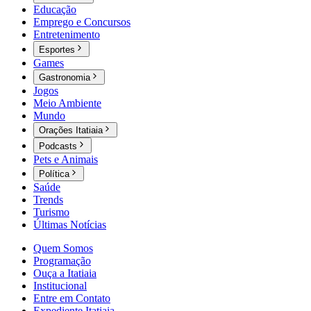
Educação
Emprego e Concursos
Entretenimento
Esportes
Games
Gastronomia
Jogos
Meio Ambiente
Mundo
Orações Itatiaia
Podcasts
Pets e Animais
Política
Saúde
Trends
Turismo
Últimas Notícias
Quem Somos
Programação
Ouça a Itatiaia
Institucional
Entre em Contato
Expediente Itatiaia