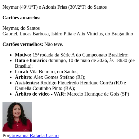
Neymar (49’/1ºT) e Adonis Frías (30’/2ºT) do Santos
Cartões amarelos:
Neymar, do Santos
Gabriel, Lucas Barbosa, Isidro Pitta e Alix Vinícius, do Bragantino
Cartões vermelhos:
Não teve.
Motivo:
15ª rodada da Série A do Campeonato Brasileiro;
Data e horário:
domingo, 10 de maio de 2026, às 18h30 (de
Brasília);
Local:
Vila Belmiro, em Santos;
Árbitro:
Alex Gomes Stefano (RJ);
Assistentes:
Rodrigo Figueiredo Henrique Corrêa (RJ) e
Daniella Coutinho Pinto (BA);
Árbitro de vídeo - VAR:
Marcelo Henrique de Gois (SP)
Por
Giovanna Rafaela Castro