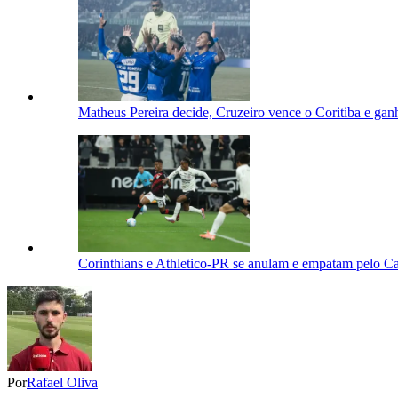
Matheus Pereira decide, Cruzeiro vence o Coritiba e gan
Corinthians e Athletico-PR se anulam e empatam pelo C
Por
Rafael Oliva