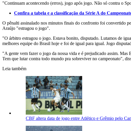
"Continuam acontecendo (erros), jogo após jogo. Não só contra o Spo
Confira a tabela e a classificação da Série A do Campeonato
O pênalti assinalado nos minutos finais do confronto foi convertido p
Araújo "estragou o jogo".
"O árbitro estragou o jogo. Estava bonito, disputado. Lutamos de igu
melhores equipe do Brasil hoje e foi de igual para igual. Jogo disputad
"A gente vem fazer o jogo da nossa vida e é prejudicado assim. Mas Bra
Tem que lutar contra todo mundo pra sobreviver no campeonato", diss
Leia também
CBF altera data de jogo entre Atlético e Grêmio pelo Ca