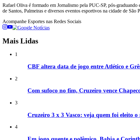
Rafael Oliva é formado em Jornalismo pela PUC-SP, pós-graduando em
de Santos, Palmeiras e diversos eventos esportivos na cidade de São Pa
Acompanhe
Esportes
nas Redes Sociais
Mais Lidas
1
CBF altera data de jogo entre Atlético e G
2
Com sufoco no fim, Cruzeiro vence Chapecoen
3
Cruzeiro 3 x 3 Vasco: veja quem foi eleito 
4
Em jogo quente e polêmico, Bahia e Corinth