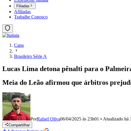
Filiadas
Afiliadas
Trabalhe Conosco
Capa
Brasileiro Série A
Lucas Lima detona pênalti para o Palmeir
Meia do Leão afirmou que árbitros prejudi
Por
Rafael Oliva
06/04/2025 às 23h01
•
Atualizado
há 
Compartilhar