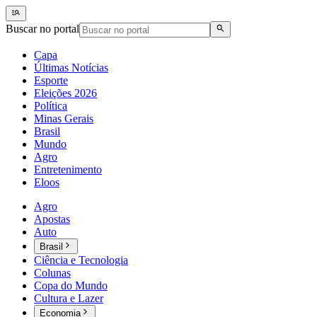
Buscar no portal
Capa
Últimas Notícias
Esporte
Eleições 2026
Política
Minas Gerais
Brasil
Mundo
Agro
Entretenimento
Eloos
Agro
Apostas
Auto
Brasil
Ciência e Tecnologia
Colunas
Copa do Mundo
Cultura e Lazer
Economia