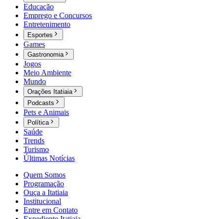
Educação
Emprego e Concursos
Entretenimento
Esportes
Games
Gastronomia
Jogos
Meio Ambiente
Mundo
Orações Itatiaia
Podcasts
Pets e Animais
Política
Saúde
Trends
Turismo
Últimas Notícias
Quem Somos
Programação
Ouça a Itatiaia
Institucional
Entre em Contato
Expediente Itatiaia