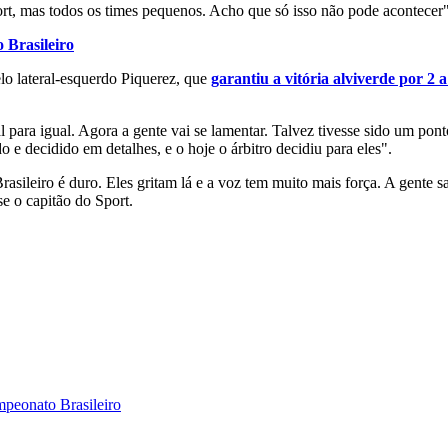
rt, mas todos os times pequenos. Acho que só isso não pode acontecer
 Brasileiro
elo lateral-esquerdo Piquerez, que
garantiu a vitória alviverde por 2 a
al para igual. Agora a gente vai se lamentar. Talvez tivesse sido um po
o e decidido em detalhes, e o hoje o árbitro decidiu para eles".
sileiro é duro. Eles gritam lá e a voz tem muito mais força. A gente sa
e o capitão do Sport.
mpeonato Brasileiro