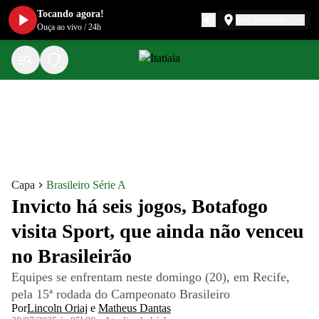
Tocando agora!
Belo Horizonte
Ouça ao vivo
/
24h
Capa
Brasileiro Série A
Invicto há seis jogos, Botafogo
visita Sport, que ainda não venceu
no Brasileirão
Equipes se enfrentam neste domingo (20), em Recife,
pela 15ª rodada do Campeonato Brasileiro
Por
Lincoln Oriaj
e
Matheus Dantas