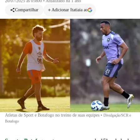
20/07/2025 às 05h00
•
Atualizado
há 1 ano
Compartilhar
Adicionar Itatiaia ao
Atletas de Sport e Botafogo no treino de suas equipes
•
Divulgação/SCR e
Botafogo