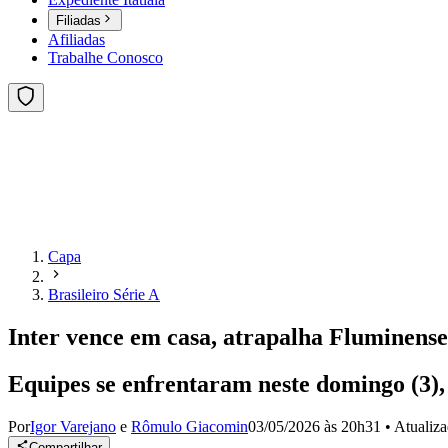
Filiadas
Afiliadas
Trabalhe Conosco
Capa
Brasileiro Série A
Inter vence em casa, atrapalha Fluminense 
Equipes se enfrentaram neste domingo (3), 
Por
Igor Varejano
e
Rômulo Giacomin
03/05/2026 às 20h31
•
Atualiz
Compartilhar