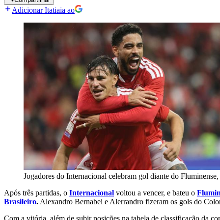
Adicionar Itatiaia ao
Jogadores do Internacional celebram gol diante do Fluminense,
Após três partidas, o
Internacional
voltou a vencer, e bateu o
Flumin
Brasileiro
.
Alexandro Bernabei e Alerrandro fizeram os gols do Colo
Com a vitória, além de subir posições na tabela de classificação da c