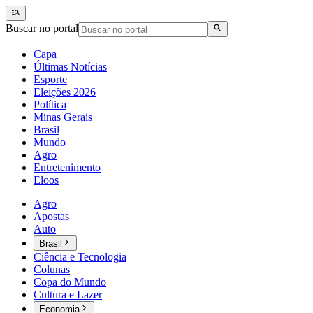
Buscar no portal
Capa
Últimas Notícias
Esporte
Eleições 2026
Política
Minas Gerais
Brasil
Mundo
Agro
Entretenimento
Eloos
Agro
Apostas
Auto
Brasil
Ciência e Tecnologia
Colunas
Copa do Mundo
Cultura e Lazer
Economia