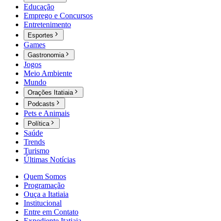
Educação
Emprego e Concursos
Entretenimento
Esportes
Games
Gastronomia
Jogos
Meio Ambiente
Mundo
Orações Itatiaia
Podcasts
Pets e Animais
Política
Saúde
Trends
Turismo
Últimas Notícias
Quem Somos
Programação
Ouça a Itatiaia
Institucional
Entre em Contato
Expediente Itatiaia