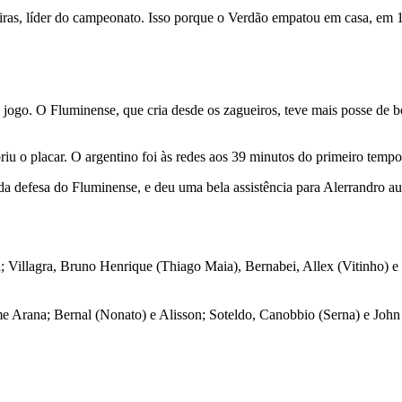
iras, líder do campeonato. Isso porque o Verdão empatou em casa, em 1 
e jogo. O Fluminense, que cria desde os zagueiros, teve mais posse de 
riu o placar. O argentino foi às redes aos 39 minutos do primeiro temp
a defesa do Fluminense, e deu uma bela assistência para Alerrandro a
 Villagra, Bruno Henrique (Thiago Maia), Bernabei, Allex (Vitinho) e
me Arana; Bernal (Nonato) e Alisson; Soteldo, Canobbio (Serna) e Jo