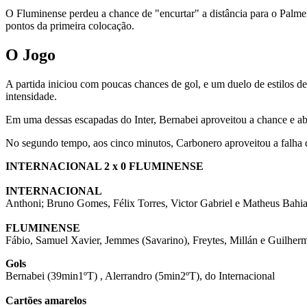
O Fluminense perdeu a chance de "encurtar" a distância para o Palme
pontos da primeira colocação.
O Jogo
A partida iniciou com poucas chances de gol, e um duelo de estilos d
intensidade.
Em uma dessas escapadas do Inter, Bernabei aproveitou a chance e ab
No segundo tempo, aos cinco minutos, Carbonero aproveitou a falha d
INTERNACIONAL 2 x 0 FLUMINENSE
INTERNACIONAL
Anthoni; Bruno Gomes, Félix Torres, Victor Gabriel e Matheus Bahia;
FLUMINENSE
Fábio, Samuel Xavier, Jemmes (Savarino), Freytes, Millán e Guilher
Gols
Bernabei (39min1ºT) , Alerrandro (5min2ºT), do Internacional
Cartões amarelos