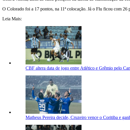
O Colorado foi a 17 pontos, na 11ª colocação. Já o Flu ficou com 26 p
Leia Mais:
CBF altera data de jogo entre Atlético e Grêmio pelo Ca
Matheus Pereira decide, Cruzeiro vence o Coritiba e gan