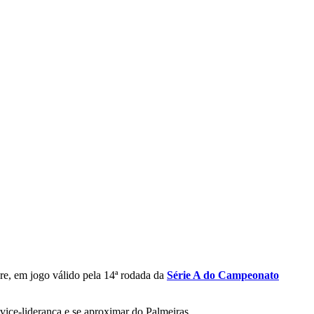
re, em jogo válido pela 14ª rodada da
Série A do Campeonato
 vice-liderança e se aproximar do Palmeiras.