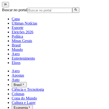
Buscar no portal
Capa
Últimas Notícias
Esporte
Eleições 2026
Política
Minas Gerais
Brasil
Mundo
Agro
Entretenimento
Eloos
Agro
Apostas
Auto
Brasil
Ciência e Tecnologia
Colunas
Copa do Mundo
Cultura e Lazer
Economia