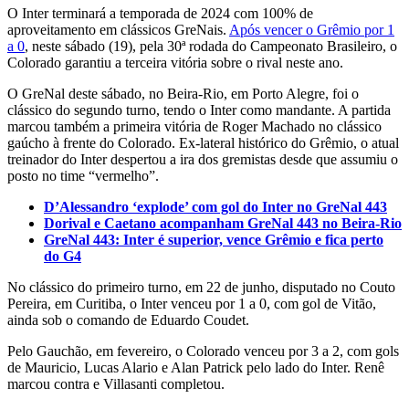
O Inter terminará a temporada de 2024 com 100% de
aproveitamento em clássicos GreNais.
Após vencer o Grêmio por 1
a 0
, neste sábado (19), pela 30ª rodada do Campeonato Brasileiro, o
Colorado garantiu a terceira vitória sobre o rival neste ano.
O GreNal deste sábado, no Beira-Rio, em Porto Alegre, foi o
clássico do segundo turno, tendo o Inter como mandante. A partida
marcou também a primeira vitória de Roger Machado no clássico
gaúcho à frente do Colorado. Ex-lateral histórico do Grêmio, o atual
treinador do Inter despertou a ira dos gremistas desde que assumiu o
posto no time “vermelho”.
D’Alessandro ‘explode’ com gol do Inter no GreNal 443
Dorival e Caetano acompanham GreNal 443 no Beira-Rio
GreNal 443: Inter é superior, vence Grêmio e fica perto
do G4
No clássico do primeiro turno, em 22 de junho, disputado no Couto
Pereira, em Curitiba, o Inter venceu por 1 a 0, com gol de Vitão,
ainda sob o comando de Eduardo Coudet.
Pelo Gauchão, em fevereiro, o Colorado venceu por 3 a 2, com gols
de Mauricio, Lucas Alario e Alan Patrick pelo lado do Inter. Renê
marcou contra e Villasanti completou.