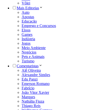
Vôlei
Mais Editorias
Auto
Apostas
Educação
Emprego e Concursos
Eloos
Games
Indústria
Jogos
Meio Ambiente
Negócios
Pets e Animais
Turismo
Comentaristas
Alê Oliveira
Alexandre Simões
Edu Panzi
Emerson Romano
Fabrício
João Vitor Xavier
Marques
Nathália Fiuza
Thiago Reis