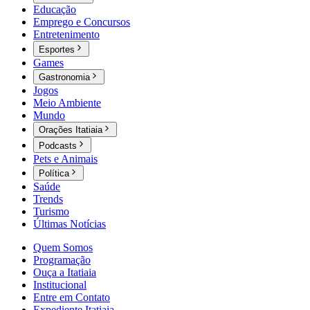
Educação
Emprego e Concursos
Entretenimento
Esportes
Games
Gastronomia
Jogos
Meio Ambiente
Mundo
Orações Itatiaia
Podcasts
Pets e Animais
Política
Saúde
Trends
Turismo
Últimas Notícias
Quem Somos
Programação
Ouça a Itatiaia
Institucional
Entre em Contato
Expediente Itatiaia