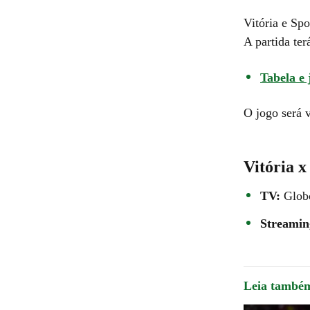
Vitória e Spo
A partida te
Tabela e 
O jogo será 
Vitória x
TV:
Glob
Streami
Leia també