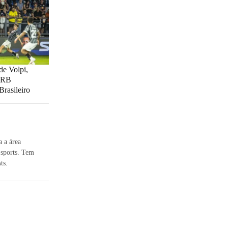
de Volpi,
e RB
Brasileiro
a a área
-sports. Tem
ts.