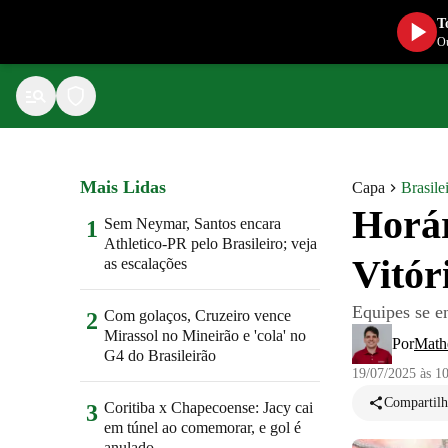
T
Ou
Mais Lidas
Capa
Brasile
Horár
Sem Neymar, Santos encara
1
Athletico-PR pelo Brasileiro; veja
Vitór
as escalações
Equipes se en
Com golaços, Cruzeiro vence
2
Mirassol no Mineirão e 'cola' no
Por
Math
G4 do Brasileirão
19/07/2025 às 1
Compartilh
Coritiba x Chapecoense: Jacy cai
3
em túnel ao comemorar, e gol é
anulado