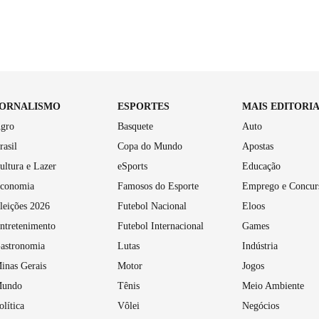
JORNALISMO
ESPORTES
MAIS EDITORI
gro
Basquete
Auto
rasil
Copa do Mundo
Apostas
ultura e Lazer
eSports
Educação
conomia
Famosos do Esporte
Emprego e Concur
leições 2026
Futebol Nacional
Eloos
ntretenimento
Futebol Internacional
Games
astronomia
Lutas
Indústria
inas Gerais
Motor
Jogos
undo
Tênis
Meio Ambiente
olítica
Vôlei
Negócios