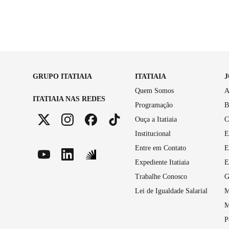
GRUPO ITATIAIA
ITATIAIA
Quem Somos
A
ITATIAIA NAS REDES
Programação
B
Ouça a Itatiaia
C
Institucional
E
Entre em Contato
E
Expediente Itatiaia
E
Trabalhe Conosco
G
Lei de Igualdade Salarial
M
M
P