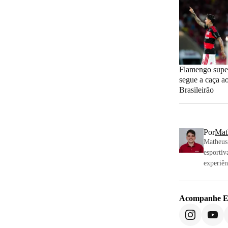
Flamengo super
segue a caça a
Brasileirão
Por
Mat
Matheus 
esportiv
experiên
Acompanhe
E