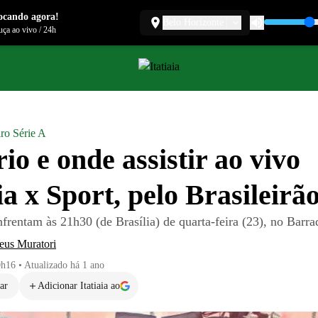
ocando agora!
Belo Horizonte
ça ao vivo
/
24h
iro Série A
io e onde assistir ao vivo
ia x Sport, pelo Brasileirã
frentam às 21h30 (de Brasília) de quarta-feira (23), no Barra
eus Muratori
0h16
•
Atualizado
há 1 ano
ar
Adicionar Itatiaia ao