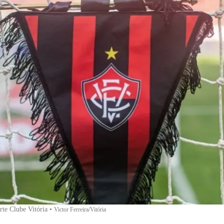
te Clube Vitória
•
Victor Ferreira/Vitória