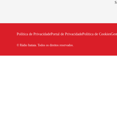
S
Política de Privacidade
Portal de Privacidade
Política de Cookies
Ges
© Rádio Itatiaia. Todos os direitos reservados.