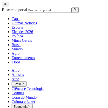
Buscar no portal
Capa
Últimas Notícias
Esporte
Eleições 2026
Política
Minas Gerais
Brasil
Mundo
Agro
Entretenimento
Eloos
Agro
Apostas
Auto
Brasil
Ciência e Tecnologia
Colunas
Copa do Mundo
Cultura e Lazer
Economia