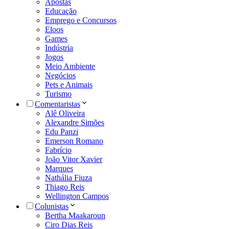
Apostas
Educação
Emprego e Concursos
Eloos
Games
Indústria
Jogos
Meio Ambiente
Negócios
Pets e Animais
Turismo
Comentaristas
Alê Oliveira
Alexandre Simões
Edu Panzi
Emerson Romano
Fabrício
João Vitor Xavier
Marques
Nathália Fiuza
Thiago Reis
Wellington Campos
Colunistas
Bertha Maakaroun
Ciro Dias Reis