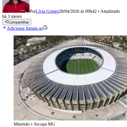
Por
Lívia Gomes
28/04/2026 às 09h42
•
Atualizado
há 3 meses
Compartilhar
Adicionar Itatiaia ao
Mineirão
•
Secopa MG