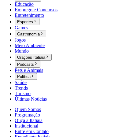
Educação
Emprego e Concursos
Entretenimento
Esportes
Games
Gastronomia
Jogos
Meio Ambiente
Mundo
Orações Itatiaia
Podcasts
Pets e Animais
Política
Saúde
Trends
Turismo
Últimas Notícias
Quem Somos
Programação
Ouça a Itatiaia
Institucional
Entre em Contato
Expediente Itatiaia