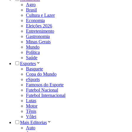
Agro
Brasil
Cultura e Lazer
Economia
Eleições 2026
Entretenimento
Gastronomia
Minas Gerais
Mundo
Política
Saúde
Esportes
Basquete
Copa do Mundo
eSports
Famosos do Esporte
Futebol Nacional
Futebol Internacional
Lutas
Motor
Tênis
Vôlei
Mais Editorias
Auto