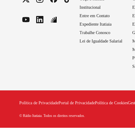
Institucional
E
Entre em Contato
E
Expediente Itatiaia
E
Trabalhe Conosco
G
Lei de Igualdade Salarial
M
M
P
S
Política de Privacidade
Portal de Privacidade
Política de Cookies
Ges
© Rádio Itatiaia. Todos os direitos reservados.