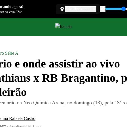
ocando agora!
Belo Horizonte
ça ao vivo
/
24h
iro Série A
io e onde assistir ao vivo
thians x RB Bragantino, p
leirão
rentarão na Neo Química Arena, no domingo (13), pela 13ª r
anna Rafaela Castro
1h57
•
Atualizado
há 1 ano