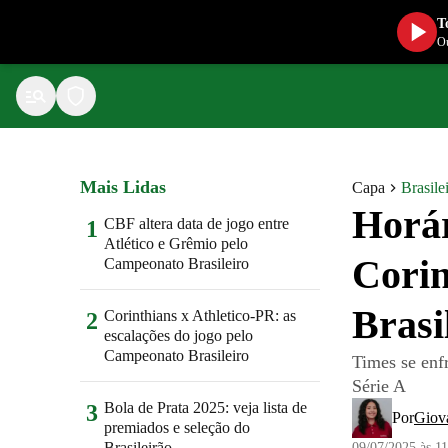
T
Ou
Mais Lidas
Capa
Brasile
Horár
CBF altera data de jogo entre
1
Atlético e Grêmio pelo
Corin
Campeonato Brasileiro
Brasi
Corinthians x Athletico-PR: as
2
escalações do jogo pelo
Campeonato Brasileiro
Times se enf
Série A
Bola de Prata 2025: veja lista de
3
Por
Giov
premiados e seleção do
Brasileirão
09/07/2025 às 1