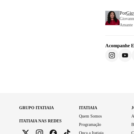
Por
Gio
Giovanna
Amante d
Acompanhe
E
GRUPO ITATIAIA
ITATIAIA
Quem Somos
A
ITATIAIA NAS REDES
Programação
B
Ouça a Itatiaia
C