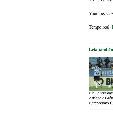
Youtube: Ca
Tempo real:
Leia també
CBF altera data
Atlético e Grê
Campeonato Br