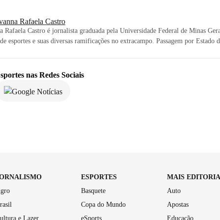
vanna Rafaela Castro
 Rafaela Castro é jornalista graduada pela Universidade Federal de Minas Ge
e esportes e suas diversas ramificações no extracampo. Passagem por Estado 
sportes
nas Redes Sociais
JORNALISMO
ESPORTES
MAIS EDITORI
gro
Basquete
Auto
rasil
Copa do Mundo
Apostas
ultura e Lazer
eSports
Educação