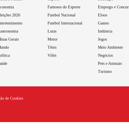
conomia
Famosos do Esporte
Emprego e Concur
leições 2026
Futebol Nacional
Eloos
ntretenimento
Futebol Internacional
Games
astronomia
Lutas
Indústria
inas Gerais
Motor
Jogos
undo
Tênis
Meio Ambiente
olítica
Vôlei
Negócios
aúde
Pets e Animais
Turismo
tão de Cookies