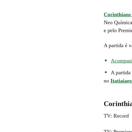
Corinthians
Neo Química 
e pelo Premi
A partida é 
Acompanhe
A partida
no
Itatiaiae
Corinthia
TV: Record
TV: Premiere