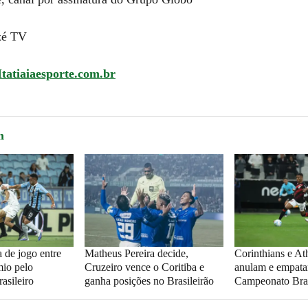
zé TV
Itatiaiaesporte.com.br
m
 de jogo entre
Matheus Pereira decide,
Corinthians e At
mio pelo
Cruzeiro vence o Coritiba e
anulam e empata
asileiro
ganha posições no Brasileirão
Campeonato Bras