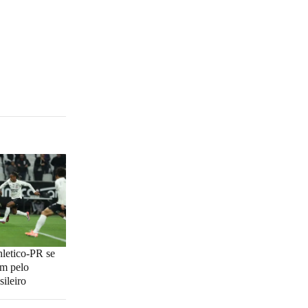
hletico-PR se
m pelo
ileiro