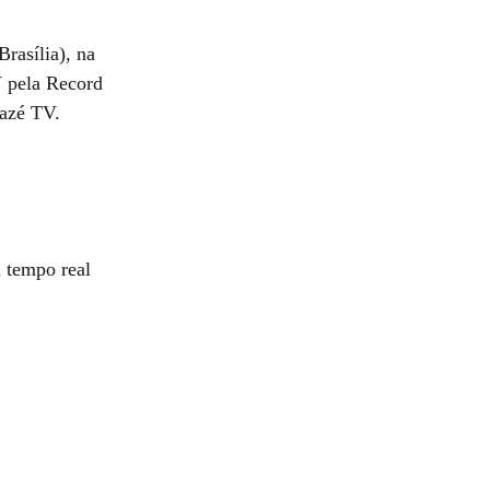
rasília), na
V pela Record
Cazé TV.
 tempo real