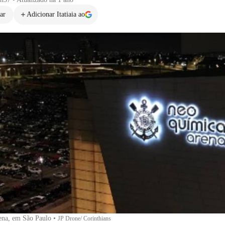
ar
Adicionar Itatiaia ao
na, em São Paulo
•
JP Drone/ Corinthians