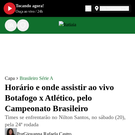
Tocando agora!
Belo Horizonte
Ouça ao vivo
/
24h
Capa
Brasileiro Série A
Horário e onde assistir ao vivo
Botafogo x Atlético, pelo
Campeonato Brasileiro
Times se enfrentarão no Nilton Santos, no sábado (20),
pela 24ª rodada
Por
Giovanna Rafaela Castro