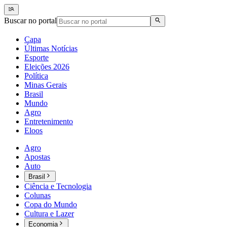
Buscar no portal
Capa
Últimas Notícias
Esporte
Eleições 2026
Política
Minas Gerais
Brasil
Mundo
Agro
Entretenimento
Eloos
Agro
Apostas
Auto
Brasil
Ciência e Tecnologia
Colunas
Copa do Mundo
Cultura e Lazer
Economia