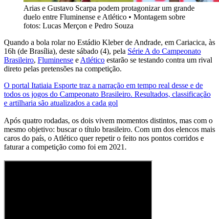
Arias e Gustavo Scarpa podem protagonizar um grande
duelo entre Fluminense e Atlético
•
Montagem sobre
fotos: Lucas Merçon e Pedro Souza
Quando a bola rolar no Estádio Kleber de Andrade, em Cariacica, às
16h (de Brasília), deste sábado (4), pela
Série A do Campeonato
Brasileiro
,
Fluminense
e
Atlético
estarão se testando contra um rival
direto pelas pretensões na competição.
O portal Itatiaia Esporte traz a narração em tempo real desse e de
todos os jogos do Campeonato Brasileiro. Resultados, classificação
e artilharia são atualizados a cada gol
Após quatro rodadas, os dois vivem momentos distintos, mas com o
mesmo objetivo: buscar o título brasileiro. Com um dos elencos mais
caros do país, o Atlético quer repetir o feito nos pontos corridos e
faturar a competição como foi em 2021.