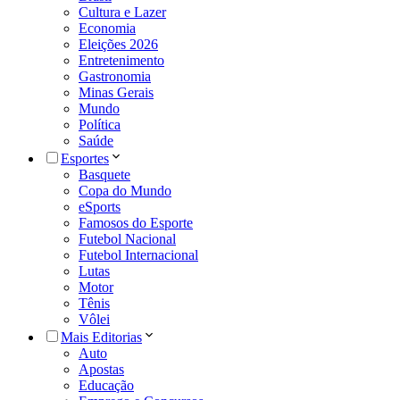
Cultura e Lazer
Economia
Eleições 2026
Entretenimento
Gastronomia
Minas Gerais
Mundo
Política
Saúde
Esportes
Basquete
Copa do Mundo
eSports
Famosos do Esporte
Futebol Nacional
Futebol Internacional
Lutas
Motor
Tênis
Vôlei
Mais Editorias
Auto
Apostas
Educação