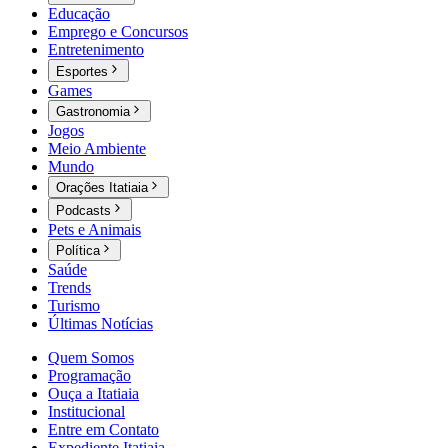
Educação
Emprego e Concursos
Entretenimento
Esportes
Games
Gastronomia
Jogos
Meio Ambiente
Mundo
Orações Itatiaia
Podcasts
Pets e Animais
Política
Saúde
Trends
Turismo
Últimas Notícias
Quem Somos
Programação
Ouça a Itatiaia
Institucional
Entre em Contato
Expediente Itatiaia