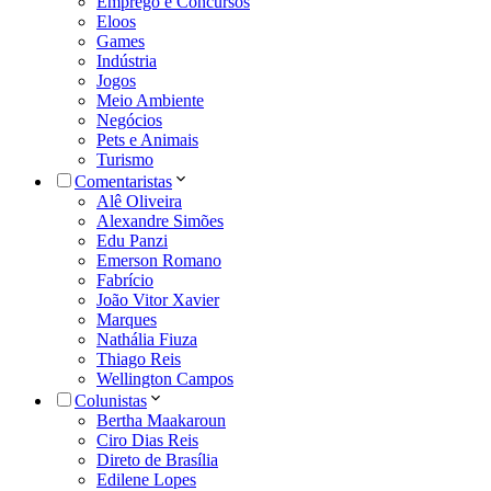
Emprego e Concursos
Eloos
Games
Indústria
Jogos
Meio Ambiente
Negócios
Pets e Animais
Turismo
Comentaristas
Alê Oliveira
Alexandre Simões
Edu Panzi
Emerson Romano
Fabrício
João Vitor Xavier
Marques
Nathália Fiuza
Thiago Reis
Wellington Campos
Colunistas
Bertha Maakaroun
Ciro Dias Reis
Direto de Brasília
Edilene Lopes