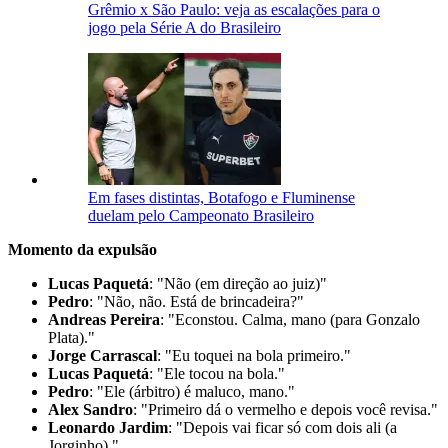
Grêmio x São Paulo: veja as escalações para o
jogo pela Série A do Brasileiro
Em fases distintas, Botafogo e Fluminense
duelam pelo Campeonato Brasileiro
Momento da expulsão
Lucas Paquetá
: "Não (em direção ao juiz)"
Pedro
: "Não, não. Está de brincadeira?"
Andreas Pereira
: "Econstou. Calma, mano (para Gonzalo
Plata)."
Jorge Carrascal
: "Eu toquei na bola primeiro."
Lucas Paquetá
: "Ele tocou na bola."
Pedro
: "Ele (árbitro) é maluco, mano."
Alex Sandro
: "Primeiro dá o vermelho e depois você revisa."
Leonardo Jardim
: "Depois vai ficar só com dois ali (a
Jorginho)."