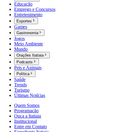
Educação
Emprego e Concursos
Entretenimento
Esportes
Games
Gastronomia
Jogos
Meio Ambiente
Mundo
Orações Itatiaia
Podcasts
Pets e Animais
Política
Saúde
Trends
Turismo
Últimas Notícias
Quem Somos
Programação
Ouça a Itatiaia
Institucional
Entre em Contato
Expediente Itatiaia