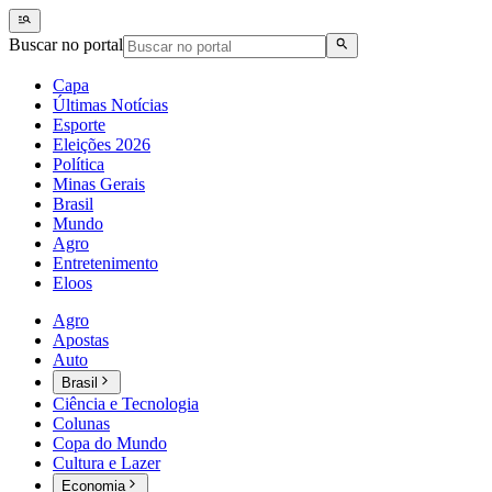
Buscar no portal
Capa
Últimas Notícias
Esporte
Eleições 2026
Política
Minas Gerais
Brasil
Mundo
Agro
Entretenimento
Eloos
Agro
Apostas
Auto
Brasil
Ciência e Tecnologia
Colunas
Copa do Mundo
Cultura e Lazer
Economia