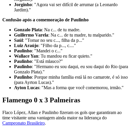
Jorginho
: "Agora vai ser difícil de arrumar (a Leonardo
Jardim)."
Confusão após a comemoração de Paulinho
Gonzalo Plata
: Na c... de tu madre.
Guillermo Varela
: Na c... de tu madre, tu malparido."
Saúl
: "Tomar no seu c..., filha da p..."
Luiz Araújo
: "Filho da p..., c...."
Paulinho
: "Mandei o c..."
Wallace Yan
: Tu mandou eu ficar quieto."
Paulinho
: "Está mlauco?"
Paulinho
: "Hermano eu sou daqui, eu sou daqui do Rio (para
Gonzalo Plata)."
Paulinho
: Porque minha família está lá no camarote, é só isso
(para Ayrton Lucas)."
Ayton Lucas
: "Mas a forma que você comemorou, irmão."
Flamengo 0 x 3 Palmeiras
Flaco López, Allan e Paulinho fizeram os gols que garantiram ao
time visitante uma vantagem ainda maior na liderança do
Campeonato Brasileiro
.