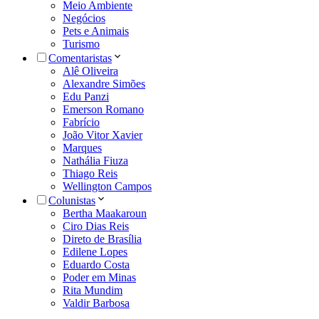
Meio Ambiente
Negócios
Pets e Animais
Turismo
Comentaristas
Alê Oliveira
Alexandre Simões
Edu Panzi
Emerson Romano
Fabrício
João Vitor Xavier
Marques
Nathália Fiuza
Thiago Reis
Wellington Campos
Colunistas
Bertha Maakaroun
Ciro Dias Reis
Direto de Brasília
Edilene Lopes
Eduardo Costa
Poder em Minas
Rita Mundim
Valdir Barbosa