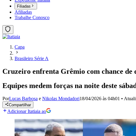
Filiadas
Afiliadas
Trabalhe Conosco
Capa
Brasileiro Série A
Cruzeiro enfrenta Grêmio com chance de de
Equipes medem forças na noite deste sábado
Por
Lucas Barbosa
e
Nikolas Mondadori
18/04/2026 às 04h01
•
Atual
Compartilhar
Adicionar Itatiaia ao