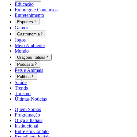
Educação
Emprego e Concursos
Entretenimento
Esportes
Games
Gastronomia
Jogos
Meio Ambiente
Mundo
Orações Itatiaia
Podcasts
Pets e Animais
Política
Saúde
Trends
Turismo
Últimas Notícias
Quem Somos
Programação
Ouça a Itatiaia
Institucional
Entre em Contato
Expediente Itatiaia