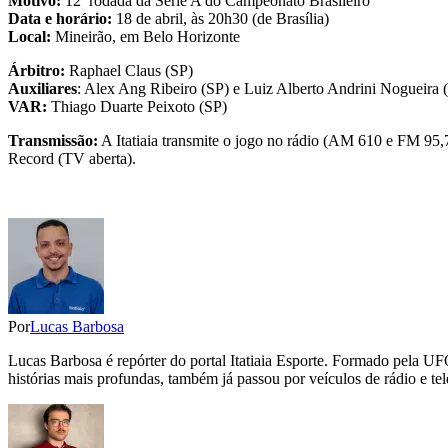
Motivo:
12ª rodada da Série A do Campeonato Brasileiro
Data e horário:
18 de abril, às 20h30 (de Brasília)
Local:
Mineirão, em Belo Horizonte
Árbitro:
Raphael Claus (SP)
Auxiliares
: Alex Ang Ribeiro (SP) e Luiz Alberto Andrini Nogueira 
VAR:
Thiago Duarte Peixoto (SP)
Transmissão:
A Itatiaia transmite o jogo no rádio (AM 610 e FM 95,7)
Record (TV aberta).
Por
Lucas Barbosa
Lucas Barbosa é repórter do portal Itatiaia Esporte. Formado pela UF
histórias mais profundas, também já passou por veículos de rádio e tel