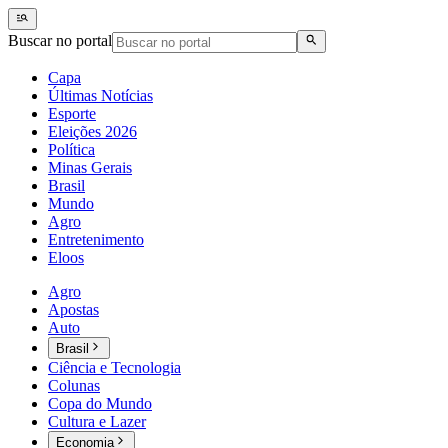
Buscar no portal
Capa
Últimas Notícias
Esporte
Eleições 2026
Política
Minas Gerais
Brasil
Mundo
Agro
Entretenimento
Eloos
Agro
Apostas
Auto
Brasil
Ciência e Tecnologia
Colunas
Copa do Mundo
Cultura e Lazer
Economia