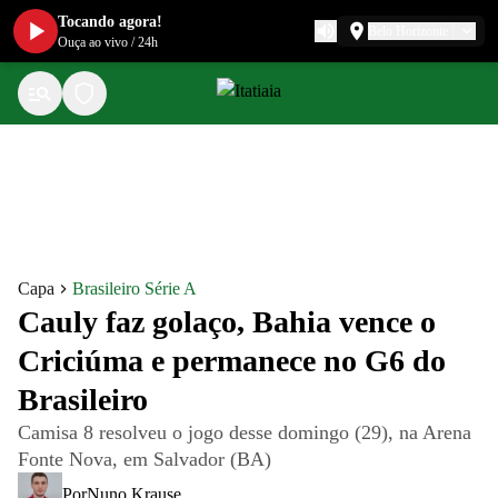
Tocando agora!
Belo Horizonte
Ouça ao vivo
/
24h
Capa
Brasileiro Série A
Cauly faz golaço, Bahia vence o
Criciúma e permanece no G6 do
Brasileiro
Camisa 8 resolveu o jogo desse domingo (29), na Arena
Fonte Nova, em Salvador (BA)
Por
Nuno Krause