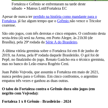
Fortaleza e Grêmio se enfrentaram na tarde deste
sábado
•
Mateus Lotif/Fortaleza EC
Apesar de nunca ter
perdido na história como mandante para o
Fortaleza,
já faz algum tempo que o
Grêmio
não vence o Tricolor
cearense.
São oito jogos, com três derrotas e cinco empates. O confronto desta
sexta-feira (4) será na Arena, em Porto Alegre, às 21h30 (de
Brasília), pela 29ª rodada da
Série A do Brasileiro
.
A última vitória gremista sobre o Fortaleza foi em 8 de junho de
2019, na Arena, pela 8ª rodada daquele Brasileirão. O gol foi de
Pepê, no finalzinho do jogo. Renato Gaúcho era o técnico gremista,
mas no banco do Leão estava Rogério Ceni.
Juan Pablo Vojvoda, que assumiu o Fortaleza em maio de 2021,
nunca perdeu para o Grêmio. Em cinco confrontos, o argentino
empatou três vezes e ganhou as duas outras.
O tabu do Fortaleza contra o Grêmio dura oito jogos (em
negrito com Vojvoda):
Fortaleza 1 x 0 Grêmio - Brasileirão - 2024