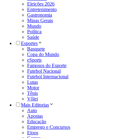
Eleições 2026
Entretenimento
Gastronomia
Minas Gerais
Mundo
Política
Saúde
Esportes
Basquete
Copa do Mundo
eSports
Famosos do Esporte
Futebol Nacional
Futebol Internacional
Lutas
Motor
Tênis
Vôlei
Mais Editorias
Auto
Apostas
Educação
Emprego e Concursos
Eloos