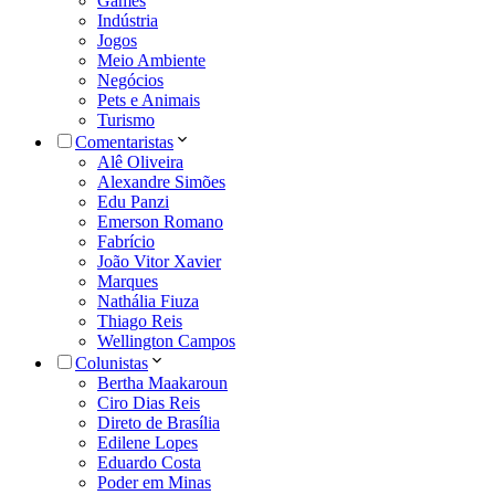
Games
Indústria
Jogos
Meio Ambiente
Negócios
Pets e Animais
Turismo
Comentaristas
Alê Oliveira
Alexandre Simões
Edu Panzi
Emerson Romano
Fabrício
João Vitor Xavier
Marques
Nathália Fiuza
Thiago Reis
Wellington Campos
Colunistas
Bertha Maakaroun
Ciro Dias Reis
Direto de Brasília
Edilene Lopes
Eduardo Costa
Poder em Minas