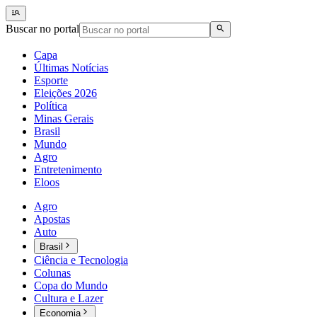
Buscar no portal
Capa
Últimas Notícias
Esporte
Eleições 2026
Política
Minas Gerais
Brasil
Mundo
Agro
Entretenimento
Eloos
Agro
Apostas
Auto
Brasil
Ciência e Tecnologia
Colunas
Copa do Mundo
Cultura e Lazer
Economia