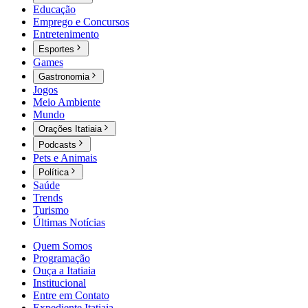
Educação
Emprego e Concursos
Entretenimento
Esportes
Games
Gastronomia
Jogos
Meio Ambiente
Mundo
Orações Itatiaia
Podcasts
Pets e Animais
Política
Saúde
Trends
Turismo
Últimas Notícias
Quem Somos
Programação
Ouça a Itatiaia
Institucional
Entre em Contato
Expediente Itatiaia