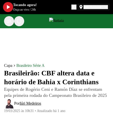
Tocando agora!
Belo Horizonte
Ouça ao vivo
/
24h
Capa
Brasileiro Série A
Brasileirão: CBF altera data e
horário de Bahia x Corinthians
Equipes de Rogério Ceni e Ramón Díaz se enfrentam
pela primeira rodada do Campeonato Brasileiro de 2025
Por
Iúri Medeiros
19/03/2025 às 10h31
•
Atualizado
há 1 ano