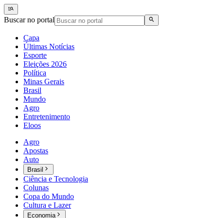
Buscar no portal
Capa
Últimas Notícias
Esporte
Eleições 2026
Política
Minas Gerais
Brasil
Mundo
Agro
Entretenimento
Eloos
Agro
Apostas
Auto
Brasil
Ciência e Tecnologia
Colunas
Copa do Mundo
Cultura e Lazer
Economia