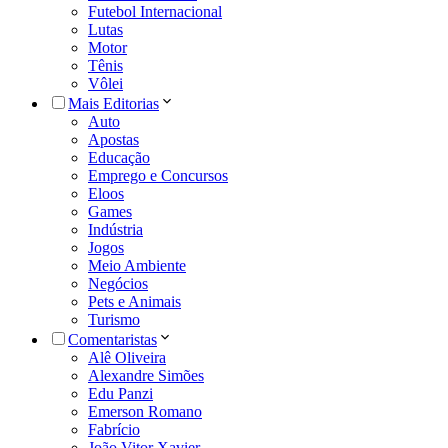
Futebol Internacional
Lutas
Motor
Tênis
Vôlei
Mais Editorias
Auto
Apostas
Educação
Emprego e Concursos
Eloos
Games
Indústria
Jogos
Meio Ambiente
Negócios
Pets e Animais
Turismo
Comentaristas
Alê Oliveira
Alexandre Simões
Edu Panzi
Emerson Romano
Fabrício
João Vitor Xavier