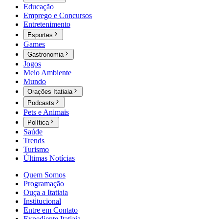
Educação
Emprego e Concursos
Entretenimento
Esportes
Games
Gastronomia
Jogos
Meio Ambiente
Mundo
Orações Itatiaia
Podcasts
Pets e Animais
Política
Saúde
Trends
Turismo
Últimas Notícias
Quem Somos
Programação
Ouça a Itatiaia
Institucional
Entre em Contato
Expediente Itatiaia