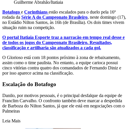
Guilherme Abrahão/Itatiaia
Botafogo
e
Corinthians
estão escalados para o duelo pela 16ª
rodada da
Série A do Campeonato Brasileiro
, neste domingo (17),
no Estádio Nilton Santos, às 16h (de Brasília). Os dois times vivem
situação ruim na competição.
O portal Itatiaia Esporte traz a narração em tempo real desse e
de todos os jogos do Campeonato Brasileiro. Resultados,
classificação e artilharia são atualizados a cada gol
.
O Glorioso está com 18 pontos próximo à zona de rebaixamento,
assim como o time paulista. No entanto, a equipe carioca possui
cinco vitórias contra quatro dos comandados de Fernando Diniz e
por isso aparece acima na classificação.
Escalação do Botafogo
Danilo, por motivos pessoais, é o principal desfalque da equipe de
Franclim Carvalho. O confronto também deve marcar a despedida
de Barboza do Nilton Santos, já que ele está em negociações com o
Palmeiras
Leia Mais