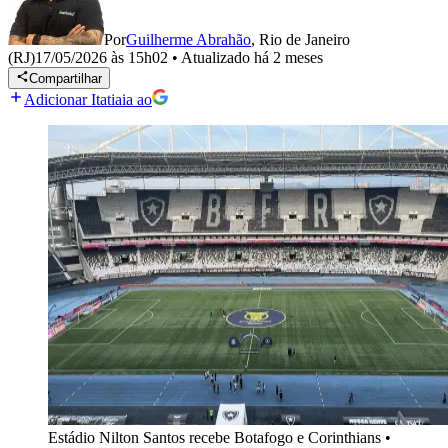
Por
Guilherme Abrahão
,
Rio de Janeiro
(RJ)
17/05/2026 às 15h02
•
Atualizado
há 2 meses
Compartilhar
Adicionar Itatiaia ao
Estádio Nilton Santos recebe Botafogo e Corinthians
•