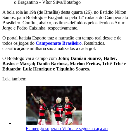
o Bragantino
•
Vítor Silva/Botafogo
A bola rola às 19h (de Brasília) desta quarta (26), no Estádio Nilton
Santos, para Botafogo e Bragantino pela 12ª rodada do Campeonato
Brasileiro. Confira, abaixo, os times definidos pelos técnicos Artur
Jorge e Pedro Caixinha, respectivamente.
O portal Itatiaia Esporte traz a narração em tempo real desse e de
todos os jogos do
Campeonato Brasileiro
. Resultados,
classificação e artilharia são atualizados a cada gol.
O Botafogo vai a campo com
John; Damián Suárez, Halter,
Bastos e Marçal; Danilo Barbosa, Marlon Freitas, Tchê Tchê e
Eduardo; Luiz Henrique e Tiquinho Soares.
Leia também
Flamengo supera o Vitória e segue a caça ao