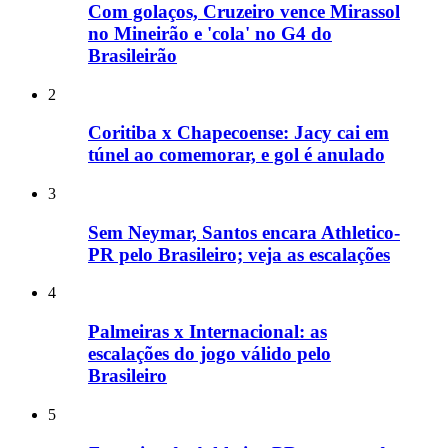
Com golaços, Cruzeiro vence Mirassol
no Mineirão e 'cola' no G4 do
Brasileirão
2
Coritiba x Chapecoense: Jacy cai em
túnel ao comemorar, e gol é anulado
3
Sem Neymar, Santos encara Athletico-
PR pelo Brasileiro; veja as escalações
4
Palmeiras x Internacional: as
escalações do jogo válido pelo
Brasileiro
5