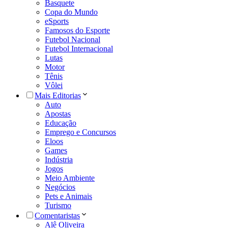
Basquete
Copa do Mundo
eSports
Famosos do Esporte
Futebol Nacional
Futebol Internacional
Lutas
Motor
Tênis
Vôlei
Mais Editorias
Auto
Apostas
Educação
Emprego e Concursos
Eloos
Games
Indústria
Jogos
Meio Ambiente
Negócios
Pets e Animais
Turismo
Comentaristas
Alê Oliveira