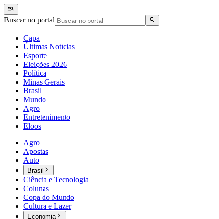
Buscar no portal
Capa
Últimas Notícias
Esporte
Eleições 2026
Política
Minas Gerais
Brasil
Mundo
Agro
Entretenimento
Eloos
Agro
Apostas
Auto
Brasil
Ciência e Tecnologia
Colunas
Copa do Mundo
Cultura e Lazer
Economia