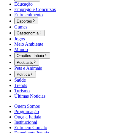
Educação
Emprego e Concursos
Entretenimento
Esportes
Games
Gastronomia
Jogos
Meio Ambiente
Mundo
Orações Itatiaia
Podcasts
Pets e Animais
Política
Saúde
Trends
Turismo
Últimas Notícias
Quem Somos
Programação
Ouça a Itatiaia
Institucional
Entre em Contato
Expediente Itatiaia