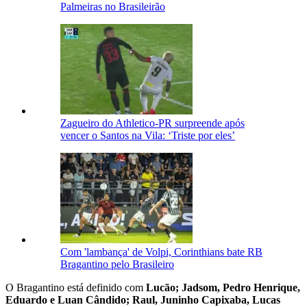
Palmeiras no Brasileirão
Zagueiro do Athletico-PR surpreende após
vencer o Santos na Vila: ‘Triste por eles’
Com 'lambança' de Volpi, Corinthians bate RB
Bragantino pelo Brasileiro
O Bragantino está definido com
Lucão; Jadsom, Pedro Henrique,
Eduardo e Luan Cândido; Raul, Juninho Capixaba, Lucas