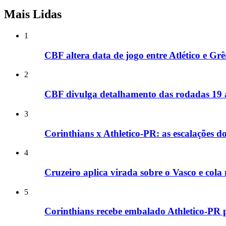
Mais Lidas
1
CBF altera data de jogo entre Atlético e G
2
CBF divulga detalhamento das rodadas 19 at
3
Corinthians x Athletico-PR: as escalações 
4
Cruzeiro aplica virada sobre o Vasco e cola
5
Corinthians recebe embalado Athletico-PR p