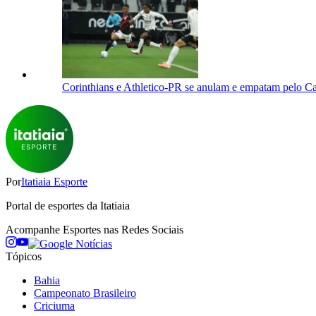
Corinthians e Athletico-PR se anulam e empatam pelo C
Por
Itatiaia Esporte
Portal de esportes da Itatiaia
Acompanhe
Esportes
nas Redes Sociais
Tópicos
Bahia
Campeonato Brasileiro
Criciuma