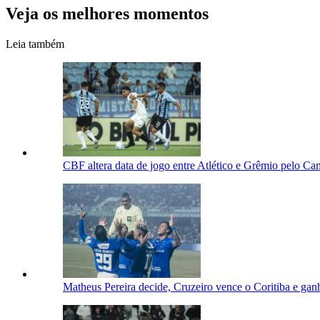
Veja os melhores momentos
Leia também
CBF altera data de jogo entre Atlético e Grêmio pelo Ca
Matheus Pereira decide, Cruzeiro vence o Coritiba e gan