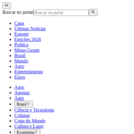
Buscar no portal
Capa
Últimas Notícias
Esporte
Eleições 2026
Política
Minas Gerais
Brasil
Mundo
Agro
Entretenimento
Eloos
Agro
Apostas
Auto
Brasil
Ciência e Tecnologia
Colunas
Copa do Mundo
Cultura e Lazer
Economia