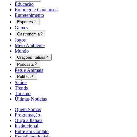
Educação
Emprego e Concursos
Entretenimento
Esportes
Games
Gastronomia
Jogos
Meio Ambiente
Mundo
Orações Itatiaia
Podcasts
Pets e Animais
Política
Saúde
Trends
Turismo
Últimas Notícias
Quem Somos
Programação
Ouça a Itatiaia
Institucional
Entre em Contato
Expediente Itatiaia