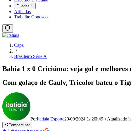
Filiadas
Afiliadas
Trabalhe Conosco
Capa
Brasileiro Série A
Bahia 1 x 0 Criciúma: veja gol e melhores
Com golaço de Cauly, Tricolor bateu o Tig
Por
Itatiaia Esporte
29/09/2024 às 20h49
•
Atualizado
h
Compartilhar