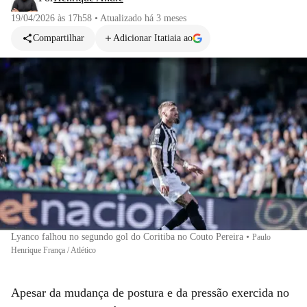
19/04/2026 às 17h58
•
Atualizado
há 3 meses
Compartilhar
Adicionar Itatiaia ao
Lyanco falhou no segundo gol do Coritiba no Couto Pereira
•
Paulo
Henrique França / Atlético
Apesar da mudança de postura e da pressão exercida no