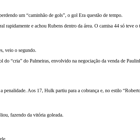
e perdendo um “caminhão de gols”, o gol Era questão de tempo.
eral rapidamente e achou Rubens dentro da área. O camisa 44 só teve o 
s, veio o segundo.
 gol do “cria” do Palmeiras, envolvido na negociação da venda de Paul
 penalidade. Aos 17, Hulk partiu para a cobrança e, no estilo “Roberto
ou, fazendo da vitória goleada.
ele.