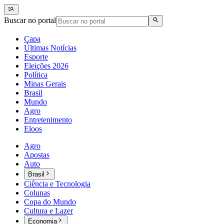
Buscar no portal
Capa
Últimas Notícias
Esporte
Eleições 2026
Política
Minas Gerais
Brasil
Mundo
Agro
Entretenimento
Eloos
Agro
Apostas
Auto
Brasil
Ciência e Tecnologia
Colunas
Copa do Mundo
Cultura e Lazer
Economia