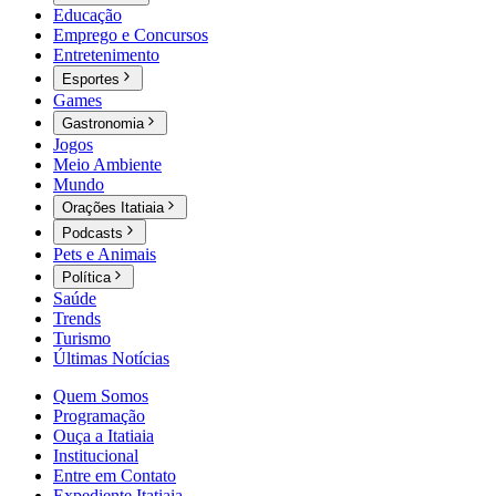
Educação
Emprego e Concursos
Entretenimento
Esportes
Games
Gastronomia
Jogos
Meio Ambiente
Mundo
Orações Itatiaia
Podcasts
Pets e Animais
Política
Saúde
Trends
Turismo
Últimas Notícias
Quem Somos
Programação
Ouça a Itatiaia
Institucional
Entre em Contato
Expediente Itatiaia