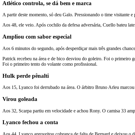
Atlético controla, se dá bem e marca
A partir deste momento, só deu Galo. Pressionando o time visitante 
Aos 48, ele veio. Após cochilo da defesa adversária, Cuello bateu lat
Ampliou com sabor especial
Aos 6 minutos do segundo, após desperdiçar mais três grandes chance
Patrick recebeu na área e de bico desviou do goleiro. Foi o primeiro
Foi o primeiro tento do volante como profissional.
Hulk perde pênalti
Aos 15, Lyanco foi derrubado na área. O árbitro Bruno Arleu marcou a
Virou goleada
Aos 32, Scarpa partiu em velocidade e achou Rony. O camisa 33 ampli
Lyanco fechou a conta
Aos 44, Lyanco aproveitou cobrança de falta de Bernard e deixou o d