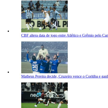
CBF altera data de jogo entre Atlético e Grêmio pelo Ca
Matheus Pereira decide, Cruzeiro vence o Coritiba e gan