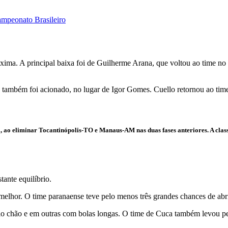
ampeonato Brasileiro
xima. A principal baixa foi de Guilherme Arana, que voltou ao time no 
também foi acionado, no lugar de Igor Gomes. Cuello retornou ao time
 ao eliminar Tocantinópolis-TO e Manaus-AM nas duas fases anteriores. A class
ante equilíbrio.
elhor. O time paranaense teve pelo menos três grandes chances de abri
lo chão e em outras com bolas longas. O time de Cuca também levou pe