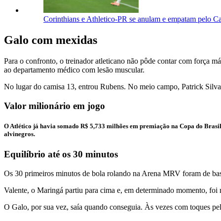
Corinthians e Athletico-PR se anulam e empatam pelo C
Galo com mexidas
Para o confronto, o treinador atleticano não pôde contar com força má
ao departamento médico com lesão muscular.
No lugar do camisa 13, entrou Rubens. No meio campo, Patrick Silva 
Valor milionário em jogo
O Atlético já havia somado R$ 5,733 milhões em premiação na Copa do Brasil,
alvinegros.
Equilíbrio até os 30 minutos
Os 30 primeiros minutos de bola rolando na Arena MRV foram de bast
Valente, o Maringá partiu para cima e, em determinado momento, foi m
O Galo, por sua vez, saía quando conseguia. Às vezes com toques pe